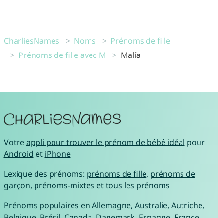
CharliesNames
Noms
Prénoms de fille
Prénoms de fille avec M
Malía
Votre
appli pour trouver le prénom de bébé idéal
pour
Android
et
iPhone
Lexique des prénoms:
prénoms de fille
,
prénoms de
garçon
,
prénoms-mixtes
et
tous les prénoms
Prénoms populaires en
Allemagne
,
Australie
,
Autriche
,
Belgique
,
Brésil
,
Canada
,
Danemark
,
Espagne
,
France
,