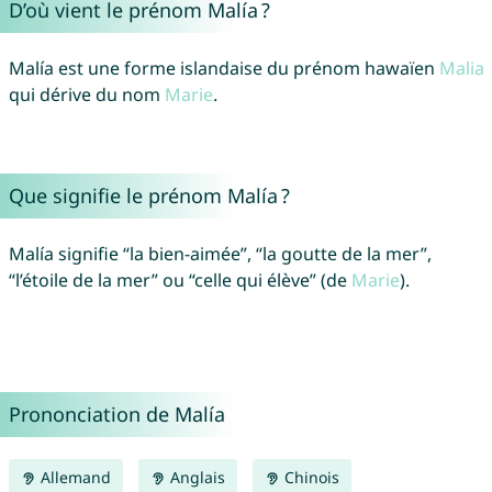
D’où vient le prénom Malía ?
Malía est une forme islandaise du prénom hawaïen
Malia
qui dérive du nom
Marie
.
Que signifie le prénom Malía ?
Malía signifie “la bien-aimée”, “la goutte de la mer”,
“l’étoile de la mer” ou “celle qui élève” (de
Marie
).
Prononciation de Malía
Allemand
Anglais
Chinois