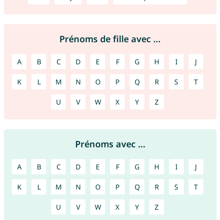
Prénoms de fille avec ...
A
B
C
D
E
F
G
H
I
J
K
L
M
N
O
P
Q
R
S
T
U
V
W
X
Y
Z
Prénoms avec ...
A
B
C
D
E
F
G
H
I
J
K
L
M
N
O
P
Q
R
S
T
U
V
W
X
Y
Z