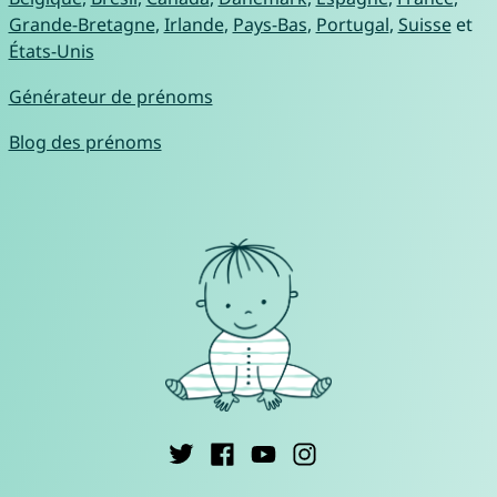
Grande-Bretagne
,
Irlande
,
Pays-Bas
,
Portugal
,
Suisse
et
États-Unis
Générateur de prénoms
Blog des prénoms