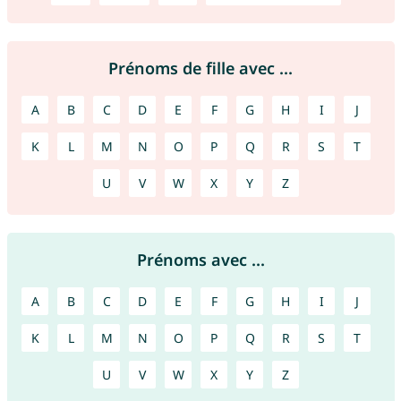
Prénoms de fille avec ...
A
B
C
D
E
F
G
H
I
J
K
L
M
N
O
P
Q
R
S
T
U
V
W
X
Y
Z
Prénoms avec ...
A
B
C
D
E
F
G
H
I
J
K
L
M
N
O
P
Q
R
S
T
U
V
W
X
Y
Z