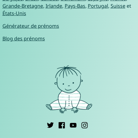
Grande-Bretagne
,
Irlande
,
Pays-Bas
,
Portugal
,
Suisse
et
États-Unis
Générateur de prénoms
Blog des prénoms