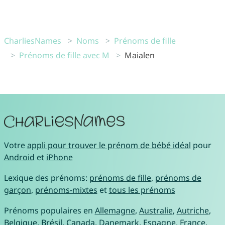
CharliesNames
Noms
Prénoms de fille
Prénoms de fille avec M
Maialen
Votre
appli pour trouver le prénom de bébé idéal
pour
Android
et
iPhone
Lexique des prénoms:
prénoms de fille
,
prénoms de
garçon
,
prénoms-mixtes
et
tous les prénoms
Prénoms populaires en
Allemagne
,
Australie
,
Autriche
,
Belgique
,
Brésil
,
Canada
,
Danemark
,
Espagne
,
France
,