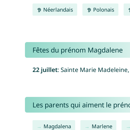
Néerlandais
Polonais
Fêtes du prénom Magdalene
22 juillet
: Sainte Marie Madeleine,
Les parents qui aiment le pré
Magdalena
Marlene