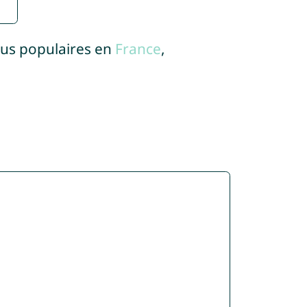
lus populaires en
France
,