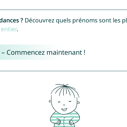
ndances ?
Découvrez quels prénoms sont les p
entier
.
e – Commencez maintenant !