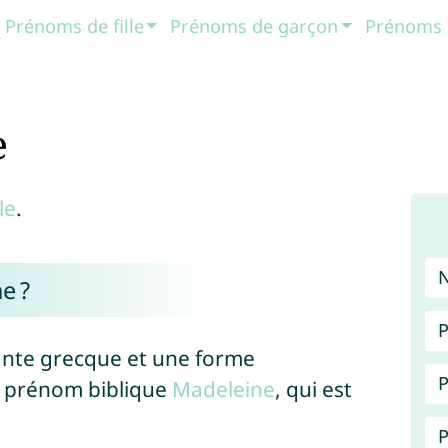
Prénoms de fille
Prénoms de garçon
Prénoms 
e
le
.
e ?
P
ante grecque et une forme
P
u prénom biblique
Madeleine
, qui est
P