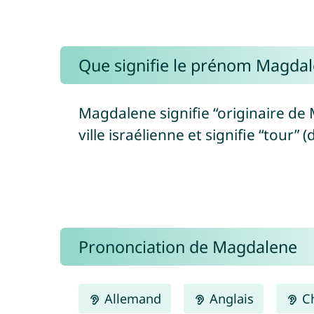
Que signifie le prénom Magdal
Magdalene signifie “originaire de
Prononciation de Magdalene
Allemand
Anglais
Ch