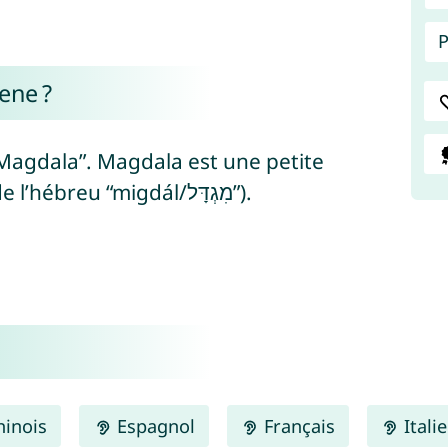
P
ene ?
 Magdala”. Magdala est une petite
ville israélienne et signifie “tour” (de l’hébreu “migdál/מִגְדָּל”).
inois
Espagnol
Français
Itali