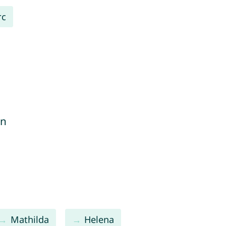
rc
on
Mathilda
Helena