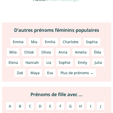
D'autres prénoms féminins populaires
Emma
Mia
Emilia
Charlotte
Sophia
Mila
Chloé
Olivia
Anna
Amelia
Éléa
Elena
Hannah
Lia
Sophie
Emily
Julia
Zoé
Maya
Eva
Plus de prénoms →
Prénoms de fille avec ...
A
B
C
D
E
F
G
H
I
J