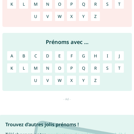
K
L
M
N
O
P
Q
R
S
T
U
V
W
X
Y
Z
Prénoms avec ...
A
B
C
D
E
F
G
H
I
J
K
L
M
N
O
P
Q
R
S
T
U
V
W
X
Y
Z
Trouvez d’autres jolis prénoms !