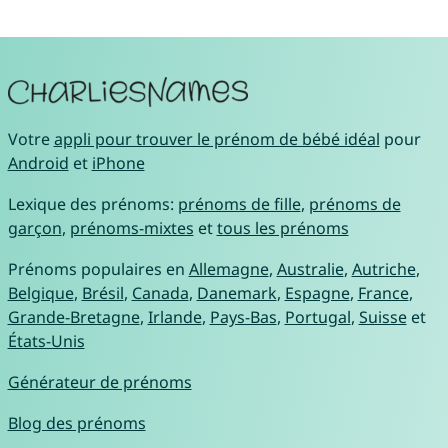
Votre
appli pour trouver le prénom de bébé idéal
pour
Android
et
iPhone
Lexique des prénoms:
prénoms de fille
,
prénoms de
garçon
,
prénoms-mixtes
et
tous les prénoms
Prénoms populaires en
Allemagne
,
Australie
,
Autriche
,
Belgique
,
Brésil
,
Canada
,
Danemark
,
Espagne
,
France
,
Grande-Bretagne
,
Irlande
,
Pays-Bas
,
Portugal
,
Suisse
et
États-Unis
Générateur de prénoms
Blog des prénoms