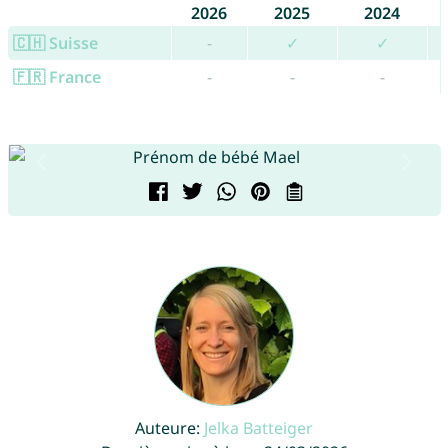
2026
2025
2024
🇨🇭 Suisse
-
✓
✓
🇫🇷 France
-
-
-
Auteure:
Jelka Batteiger