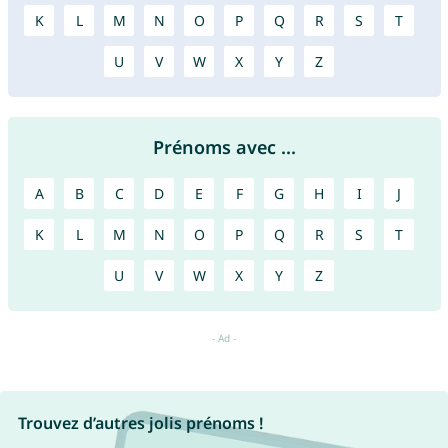
K
L
M
N
O
P
Q
R
S
T
U
V
W
X
Y
Z
Prénoms avec ...
A
B
C
D
E
F
G
H
I
J
K
L
M
N
O
P
Q
R
S
T
U
V
W
X
Y
Z
Trouvez d’autres jolis prénoms !