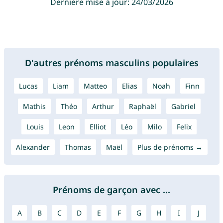
Dernière mise à jour: 24/03/2026
D'autres prénoms masculins populaires
Lucas
Liam
Matteo
Elias
Noah
Finn
Mathis
Théo
Arthur
Raphaël
Gabriel
Louis
Leon
Elliot
Léo
Milo
Felix
Alexander
Thomas
Maël
Plus de prénoms →
Prénoms de garçon avec ...
A
B
C
D
E
F
G
H
I
J