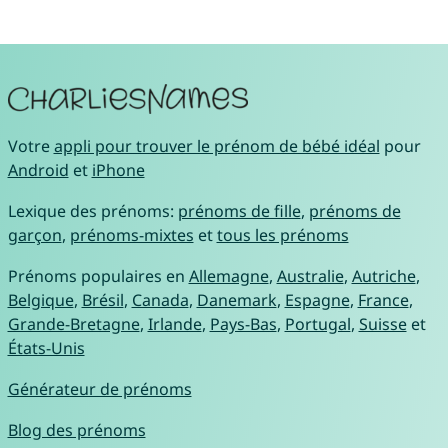
Votre
appli pour trouver le prénom de bébé idéal
pour
Android
et
iPhone
Lexique des prénoms:
prénoms de fille
,
prénoms de
garçon
,
prénoms-mixtes
et
tous les prénoms
Prénoms populaires en
Allemagne
,
Australie
,
Autriche
,
Belgique
,
Brésil
,
Canada
,
Danemark
,
Espagne
,
France
,
Grande-Bretagne
,
Irlande
,
Pays-Bas
,
Portugal
,
Suisse
et
États-Unis
Générateur de prénoms
Blog des prénoms