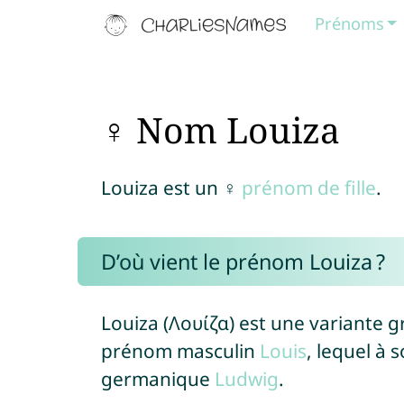
Prénoms
♀ Nom Louiza
Louiza est un ♀
prénom de fille
.
D’où vient le prénom Louiza ?
Louiza (Λουίζα) est une variante 
prénom masculin
Louis
, lequel à
germanique
Ludwig
.