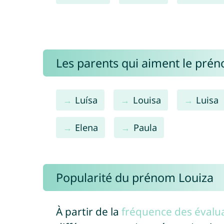
Les parents qui aiment le pré
Luísa
Louisa
Luisa
Elena
Paula
Popularité du prénom Louiza
À partir de la
fréquence des évalua