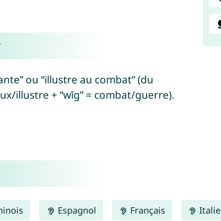
?
ante” ou “illustre au combat” (du
ux/illustre + “wīg” = combat/guerre).
inois
Espagnol
Français
Itali