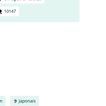
10147
en
Japonais