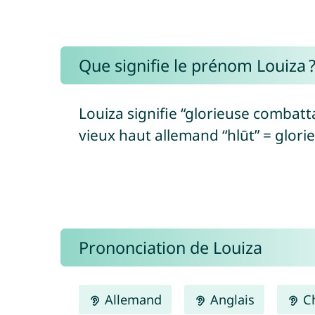
Que signifie le prénom Louiza 
Louiza signifie “glorieuse combatt
vieux haut allemand “hlūt” = glorie
Prononciation de Louiza
Allemand
Anglais
Ch