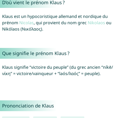
D’où vient le prénom Klaus ?
Klaus est un hypocoristique allemand et nordique du
prénom
Nicolas
, qui provient du nom grec
Nikolaos
ou
Nikólaos (Νικόλαος).
Que signifie le prénom Klaus ?
Klaus signifie “victoire du peuple” (du grec ancien “níkē/
νίκη” = victoire/vainqueur + “laós/λαός” = peuple).
Prononciation de Klaus