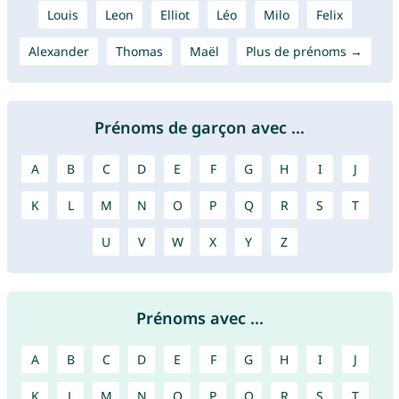
Louis
Leon
Elliot
Léo
Milo
Felix
Alexander
Thomas
Maël
Plus de prénoms →
Prénoms de garçon avec ...
A
B
C
D
E
F
G
H
I
J
K
L
M
N
O
P
Q
R
S
T
U
V
W
X
Y
Z
Prénoms avec ...
A
B
C
D
E
F
G
H
I
J
K
L
M
N
O
P
Q
R
S
T