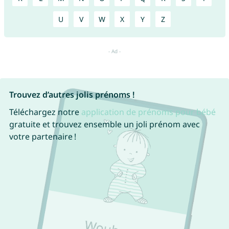
U
V
W
X
Y
Z
Trouvez d’autres jolis prénoms !
Téléchargez notre
application de prénoms pour bébé
gratuite et trouvez ensemble un joli prénom avec
votre partenaire !