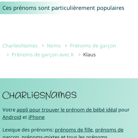
Ces prénoms sont particulièrement populaires
CharliesNames
Noms
Prénoms de garçon
Prénoms de garçon avec K
Klaus
Votre
appli pour trouver le prénom de bébé idéal
pour
Android
et
iPhone
Lexique des prénoms:
prénoms de fille
,
prénoms de
garçon
,
prénoms-mixtes
et
tous les prénoms