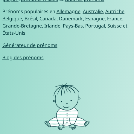
Prénoms populaires en
Allemagne
,
Australie
,
Autriche
,
Belgique
,
Brésil
,
Canada
,
Danemark
,
Espagne
,
France
,
Grande-Bretagne
,
Irlande
,
Pays-Bas
,
Portugal
,
Suisse
et
États-Unis
Générateur de prénoms
Blog des prénoms