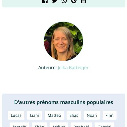
Auteure:
Jelka Batteiger
D'autres prénoms masculins populaires
Lucas
Liam
Matteo
Elias
Noah
Finn
Mathis
Théo
Arthur
Raphaël
Gabriel