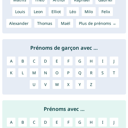
Louis
Leon
Elliot
Léo
Milo
Felix
Alexander
Thomas
Maël
Plus de prénoms →
Prénoms de garçon avec ...
A
B
C
D
E
F
G
H
I
J
K
L
M
N
O
P
Q
R
S
T
U
V
W
X
Y
Z
Prénoms avec ...
A
B
C
D
E
F
G
H
I
J