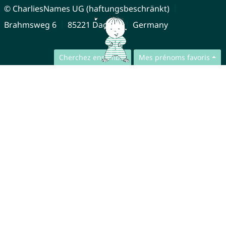
© CharliesNames UG (haftungsbeschränkt)
Brahmsweg 6
85221 Dachau
Germany
Cherchez ensemble
Mes prénoms favoris