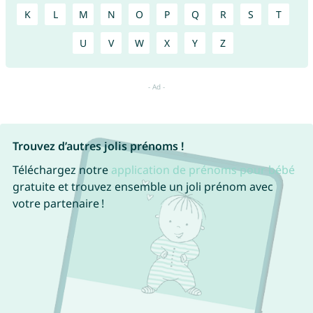
K
L
M
N
O
P
Q
R
S
T
U
V
W
X
Y
Z
Trouvez d’autres jolis prénoms !
Téléchargez notre
application de prénoms pour bébé
gratuite et trouvez ensemble un joli prénom avec
votre partenaire !