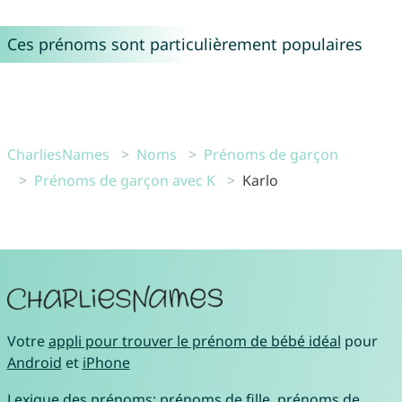
Ces prénoms sont particulièrement populaires
CharliesNames
Noms
Prénoms de garçon
Prénoms de garçon avec K
Karlo
Votre
appli pour trouver le prénom de bébé idéal
pour
Android
et
iPhone
Lexique des prénoms:
prénoms de fille
,
prénoms de