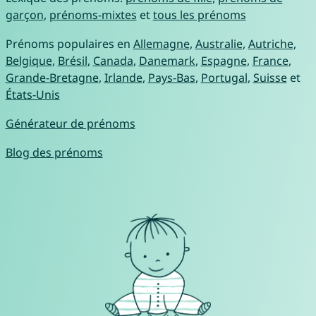
garçon
,
prénoms-mixtes
et
tous les prénoms
Prénoms populaires en
Allemagne
,
Australie
,
Autriche
,
Belgique
,
Brésil
,
Canada
,
Danemark
,
Espagne
,
France
,
Grande-Bretagne
,
Irlande
,
Pays-Bas
,
Portugal
,
Suisse
et
États-Unis
Générateur de prénoms
Blog des prénoms