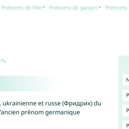
Prénoms de fille
Prénoms de garçon
Prénoms 
on
.
P
e, ukrainienne et russe (Фридрих) du
P
e l’ancien prénom germanique
P