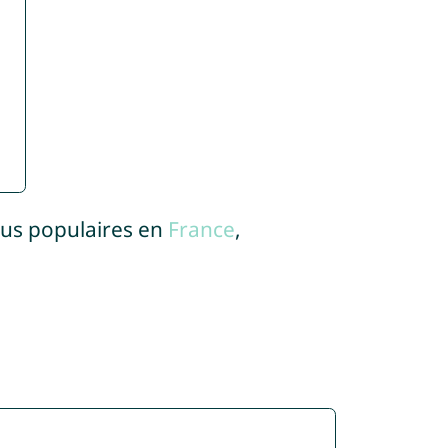
lus populaires en
France
,