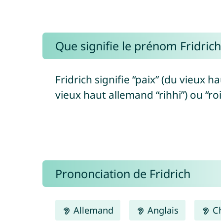
Que signifie le prénom Fridrich
Fridrich signifie “paix” (du vieux h
vieux haut allemand “rihhi”) ou “roi
Prononciation de Fridrich
Allemand
Anglais
Ch