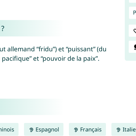
P
 ?
aut allemand “fridu”) et “puissant” (du
 pacifique” et “pouvoir de la paix”.
inois
Espagnol
Français
Itali