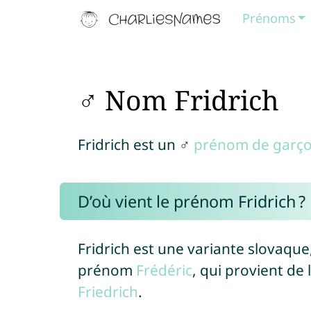
Prénoms
♂ Nom Fridrich
Fridrich est un ♂
prénom de garç
D’où vient le prénom Fridrich ?
Fridrich est une variante slovaqu
prénom
Frédéric
, qui provient d
Friedrich
.