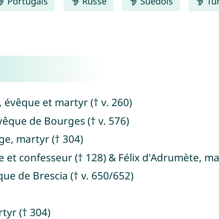
Portugais
Russe
Suédois
Tu
e, évêque et martyr († v. 260)
évêque de Bourges († v. 576)
age, martyr († 304)
e et confesseur († 128) & Félix d'Adrumète, ma
êque de Brescia († v. 650/652)
tyr († 304)