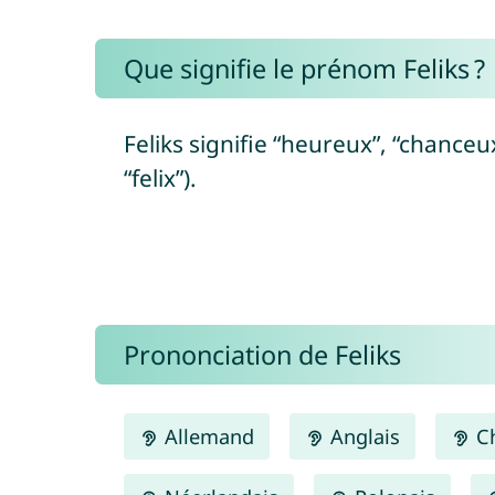
Que signifie le prénom Feliks ?
Feliks signifie “heureux”, “chanceu
“felix”).
Prononciation de Feliks
Allemand
Anglais
Ch