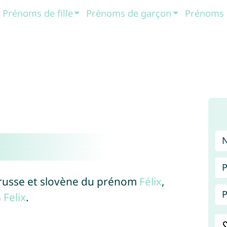
Prénoms de fille
Prénoms de garçon
Prénoms 
P
, russe et slovène du prénom
Félix
,
P
n
Felix
.