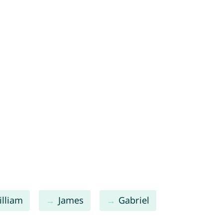
illiam
James
Gabriel