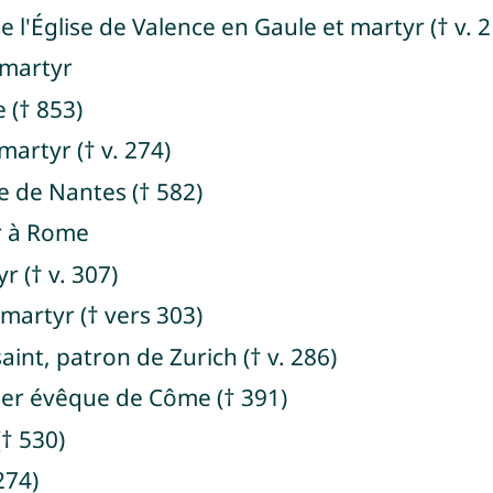
de l'Église de Valence en Gaule et martyr († v. 2
t martyr
 († 853)
 martyr († v. 274)
e de Nantes († 582)
r à Rome
r († v. 307)
 martyr († vers 303)
saint, patron de Zurich († v. 286)
ier évêque de Côme († 391)
(† 530)
 274)