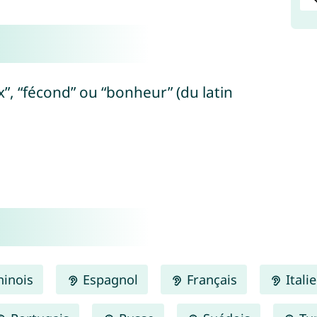
x”, “fécond” ou “bonheur” (du latin
inois
Espagnol
Français
Itali