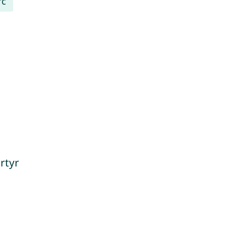
rc
rtyr