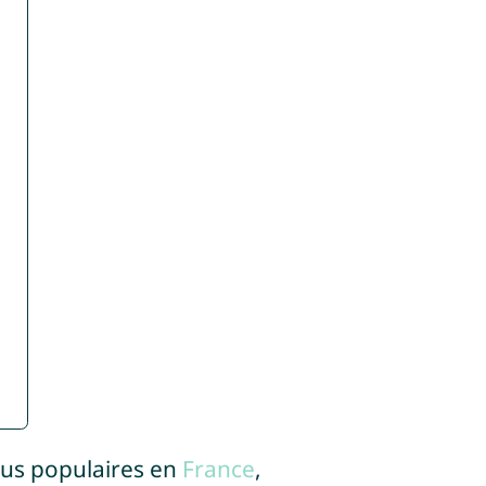
lus populaires en
France
,