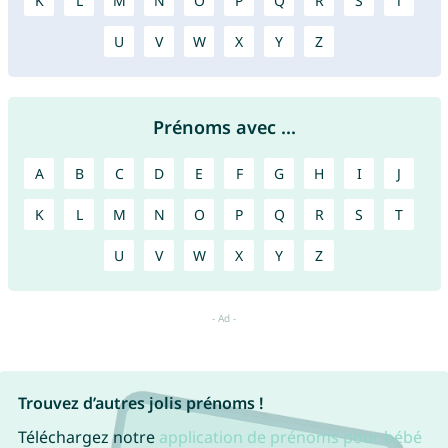
K
L
M
N
O
P
Q
R
S
T
U
V
W
X
Y
Z
Prénoms avec ...
A
B
C
D
E
F
G
H
I
J
K
L
M
N
O
P
Q
R
S
T
U
V
W
X
Y
Z
Trouvez d’autres jolis prénoms !
Téléchargez notre
application de prénoms pour bébé