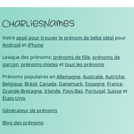
Votre
appli pour trouver le prénom de bébé idéal
pour
Android
et
iPhone
Lexique des prénoms:
prénoms de fille
,
prénoms de
garçon
,
prénoms-mixtes
et
tous les prénoms
Prénoms populaires en
Allemagne
,
Australie
,
Autriche
,
Belgique
,
Brésil
,
Canada
,
Danemark
,
Espagne
,
France
,
Grande-Bretagne
,
Irlande
,
Pays-Bas
,
Portugal
,
Suisse
et
États-Unis
Générateur de prénoms
Blog des prénoms