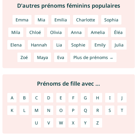
D'autres prénoms féminins populaires
Emma
Mia
Emilia
Charlotte
Sophia
Mila
Chloé
Olivia
Anna
Amelia
Éléa
Elena
Hannah
Lia
Sophie
Emily
Julia
Zoé
Maya
Eva
Plus de prénoms →
Prénoms de fille avec ...
A
B
C
D
E
F
G
H
I
J
K
L
M
N
O
P
Q
R
S
T
U
V
W
X
Y
Z