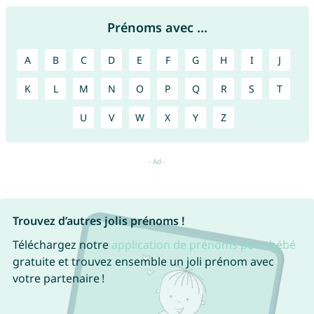
Prénoms avec ...
A
B
C
D
E
F
G
H
I
J
K
L
M
N
O
P
Q
R
S
T
U
V
W
X
Y
Z
Trouvez d’autres jolis prénoms !
Téléchargez notre
application de prénoms pour bébé
gratuite et trouvez ensemble un joli prénom avec
votre partenaire !