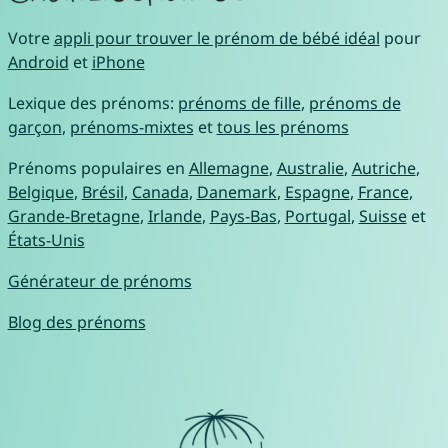
Votre
appli pour trouver le prénom de bébé idéal
pour
Android
et
iPhone
Lexique des prénoms:
prénoms de fille
,
prénoms de
garçon
,
prénoms-mixtes
et
tous les prénoms
Prénoms populaires en
Allemagne
,
Australie
,
Autriche
,
Belgique
,
Brésil
,
Canada
,
Danemark
,
Espagne
,
France
,
Grande-Bretagne
,
Irlande
,
Pays-Bas
,
Portugal
,
Suisse
et
États-Unis
Générateur de prénoms
Blog des prénoms