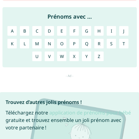
Prénoms avec ...
A
B
C
D
E
F
G
H
I
J
K
L
M
N
O
P
Q
R
S
T
U
V
W
X
Y
Z
Trouvez d’autres jolis prénoms !
Téléchargez notre
application de prénoms pour bébé
gratuite et trouvez ensemble un joli prénom avec
votre partenaire !