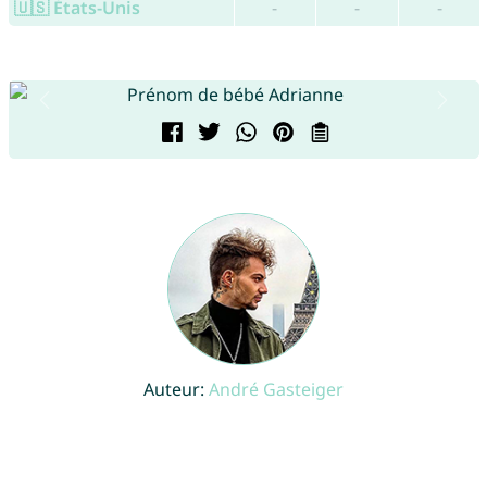
🇺🇸 États-Unis
-
-
-
Auteur:
André Gasteiger