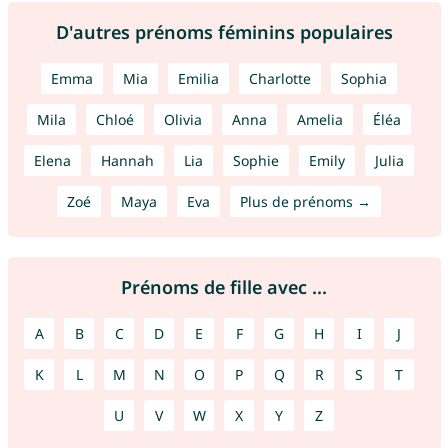
D'autres prénoms féminins populaires
Emma
Mia
Emilia
Charlotte
Sophia
Mila
Chloé
Olivia
Anna
Amelia
Éléa
Elena
Hannah
Lia
Sophie
Emily
Julia
Zoé
Maya
Eva
Plus de prénoms →
Prénoms de fille avec ...
A
B
C
D
E
F
G
H
I
J
K
L
M
N
O
P
Q
R
S
T
U
V
W
X
Y
Z