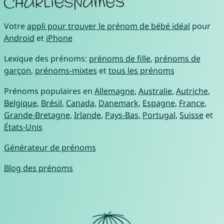
Votre
appli pour trouver le prénom de bébé idéal
pour
Android
et
iPhone
Lexique des prénoms:
prénoms de fille
,
prénoms de
garçon
,
prénoms-mixtes
et
tous les prénoms
Prénoms populaires en
Allemagne
,
Australie
,
Autriche
,
Belgique
,
Brésil
,
Canada
,
Danemark
,
Espagne
,
France
,
Grande-Bretagne
,
Irlande
,
Pays-Bas
,
Portugal
,
Suisse
et
États-Unis
Générateur de prénoms
Blog des prénoms