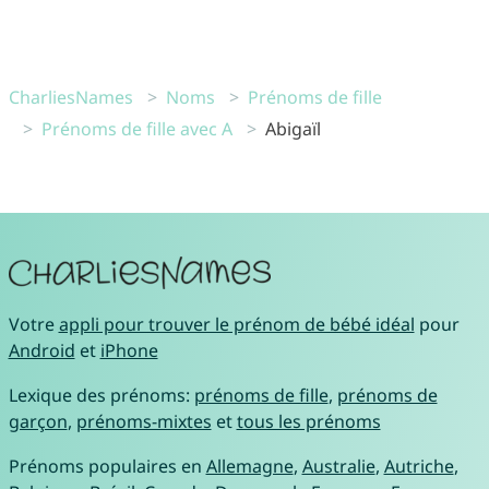
CharliesNames
Noms
Prénoms de fille
Prénoms de fille avec A
Abigaïl
Votre
appli pour trouver le prénom de bébé idéal
pour
Android
et
iPhone
Lexique des prénoms:
prénoms de fille
,
prénoms de
garçon
,
prénoms-mixtes
et
tous les prénoms
Prénoms populaires en
Allemagne
,
Australie
,
Autriche
,