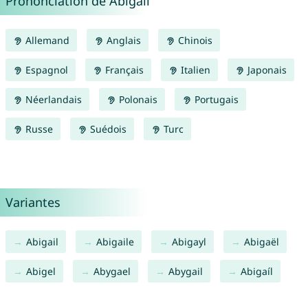
Prononciation de Abigaïl
Allemand
Anglais
Chinois
Espagnol
Français
Italien
Japonais
Néerlandais
Polonais
Portugais
Russe
Suédois
Turc
Variantes
Abigail
Abigaile
Abigayl
Abigaël
Abigel
Abygael
Abygail
Abigaíl