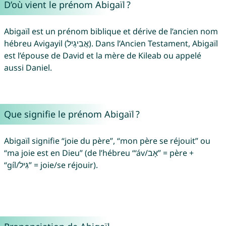
D’où vient le prénom Abigaïl ?
Abigaïl est un prénom biblique et dérive de l’ancien nom
hébreu Avigayil (אֲבִיגַיִל). Dans l’Ancien Testament, Abigaïl
est l’épouse de David et la mère de Kileab ou appelé
aussi Daniel.
Que signifie le prénom Abigaïl ?
Abigaïl signifie “joie du père”, “mon père se réjouit” ou
“ma joie est en Dieu” (de l’hébreu “‘áv/אָב” = père +
“gíl/גִּיל” = joie/se réjouir).