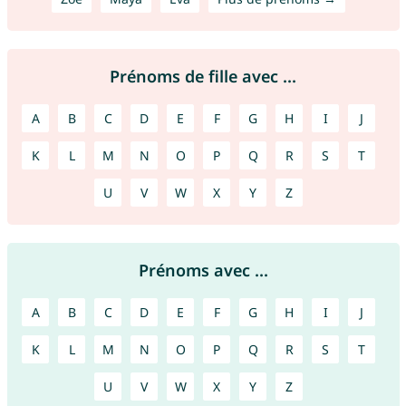
Prénoms de fille avec ...
A
B
C
D
E
F
G
H
I
J
K
L
M
N
O
P
Q
R
S
T
U
V
W
X
Y
Z
Prénoms avec ...
A
B
C
D
E
F
G
H
I
J
K
L
M
N
O
P
Q
R
S
T
U
V
W
X
Y
Z