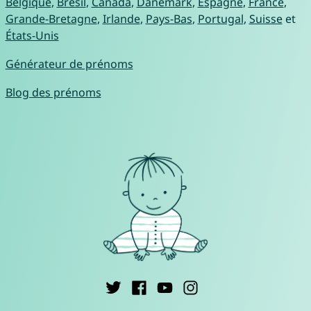
Belgique
,
Brésil
,
Canada
,
Danemark
,
Espagne
,
France
,
Grande-Bretagne
,
Irlande
,
Pays-Bas
,
Portugal
,
Suisse
et
États-Unis
Générateur de prénoms
Blog des prénoms