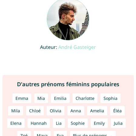
Auteur:
André Gasteiger
D'autres prénoms féminins populaires
Emma
Mia
Emilia
Charlotte
Sophia
Mila
Chloé
Olivia
Anna
Amelia
Éléa
Elena
Hannah
Lia
Sophie
Emily
Julia
Zoé
Maya
Eva
Plus de prénoms →