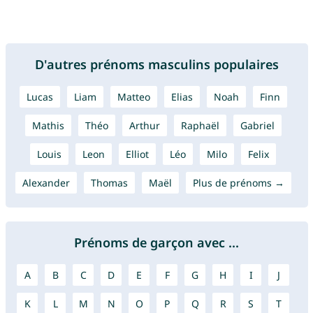
D'autres prénoms masculins populaires
Lucas
Liam
Matteo
Elias
Noah
Finn
Mathis
Théo
Arthur
Raphaël
Gabriel
Louis
Leon
Elliot
Léo
Milo
Felix
Alexander
Thomas
Maël
Plus de prénoms →
Prénoms de garçon avec ...
A
B
C
D
E
F
G
H
I
J
K
L
M
N
O
P
Q
R
S
T