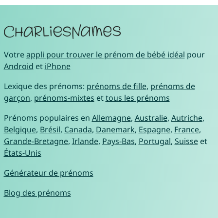
Votre
appli pour trouver le prénom de bébé idéal
pour
Android
et
iPhone
Lexique des prénoms:
prénoms de fille
,
prénoms de
garçon
,
prénoms-mixtes
et
tous les prénoms
Prénoms populaires en
Allemagne
,
Australie
,
Autriche
,
Belgique
,
Brésil
,
Canada
,
Danemark
,
Espagne
,
France
,
Grande-Bretagne
,
Irlande
,
Pays-Bas
,
Portugal
,
Suisse
et
États-Unis
Générateur de prénoms
Blog des prénoms