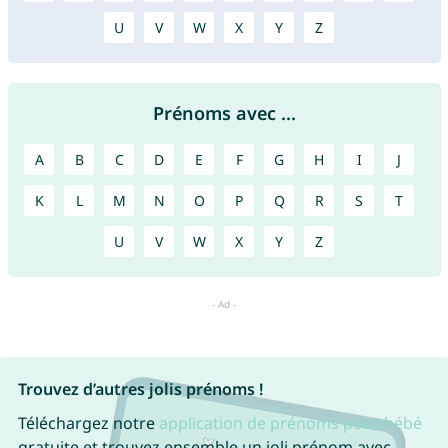
U
V
W
X
Y
Z
Prénoms avec ...
A
B
C
D
E
F
G
H
I
J
K
L
M
N
O
P
Q
R
S
T
U
V
W
X
Y
Z
Trouvez d’autres jolis prénoms !
Téléchargez notre
application de prénoms pour bébé
gratuite et trouvez ensemble un joli prénom avec