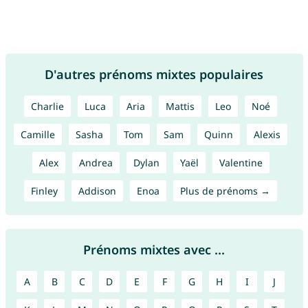
D'autres prénoms mixtes populaires
Charlie
Luca
Aria
Mattis
Leo
Noé
Camille
Sasha
Tom
Sam
Quinn
Alexis
Alex
Andrea
Dylan
Yaël
Valentine
Finley
Addison
Enoa
Plus de prénoms →
Prénoms mixtes avec ...
A
B
C
D
E
F
G
H
I
J