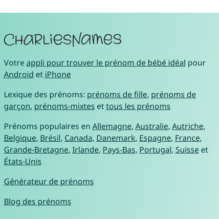
Votre
appli pour trouver le prénom de bébé idéal
pour
Android
et
iPhone
Lexique des prénoms:
prénoms de fille
,
prénoms de
garçon
,
prénoms-mixtes
et
tous les prénoms
Prénoms populaires en
Allemagne
,
Australie
,
Autriche
,
Belgique
,
Brésil
,
Canada
,
Danemark
,
Espagne
,
France
,
Grande-Bretagne
,
Irlande
,
Pays-Bas
,
Portugal
,
Suisse
et
États-Unis
Générateur de prénoms
Blog des prénoms