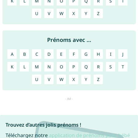
K
L
M
N
O
P
Q
R
S
T
U
V
W
X
Y
Z
Prénoms avec ...
A
B
C
D
E
F
G
H
I
J
K
L
M
N
O
P
Q
R
S
T
U
V
W
X
Y
Z
Trouvez d’autres jolis prénoms !
Téléchargez notre
application de prénoms pour bébé