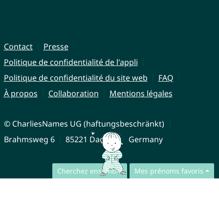
Contact
Presse
Politique de confidentialité de l'appli
Politique de confidentialité du site web
FAQ
À propos
Collaboration
Mentions légales
© CharliesNames UG (haftungsbeschränkt)
Brahmsweg 6
85221 Dachau
Germany
Cherchez ensemble
Mes prénoms favoris