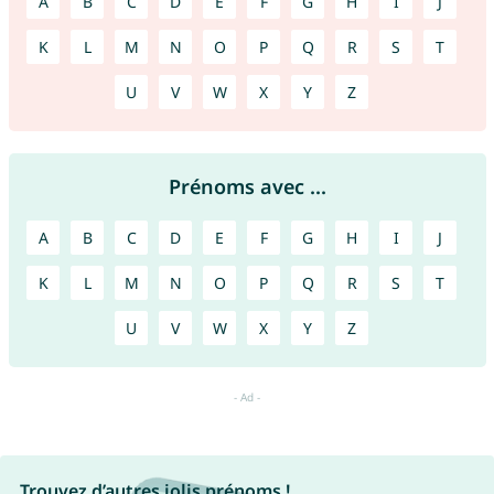
A
B
C
D
E
F
G
H
I
J
K
L
M
N
O
P
Q
R
S
T
U
V
W
X
Y
Z
Prénoms avec ...
A
B
C
D
E
F
G
H
I
J
K
L
M
N
O
P
Q
R
S
T
U
V
W
X
Y
Z
Trouvez d’autres jolis prénoms !