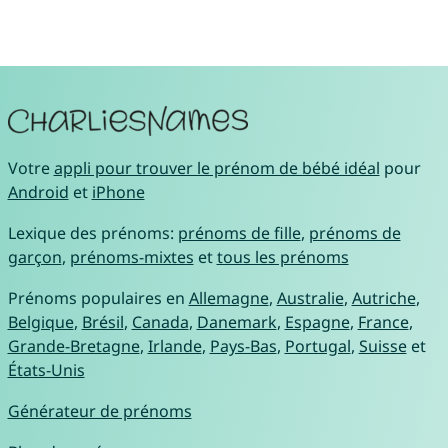
Votre
appli pour trouver le prénom de bébé idéal
pour
Android
et
iPhone
Lexique des prénoms:
prénoms de fille
,
prénoms de
garçon
,
prénoms-mixtes
et
tous les prénoms
Prénoms populaires en
Allemagne
,
Australie
,
Autriche
,
Belgique
,
Brésil
,
Canada
,
Danemark
,
Espagne
,
France
,
Grande-Bretagne
,
Irlande
,
Pays-Bas
,
Portugal
,
Suisse
et
États-Unis
Générateur de prénoms