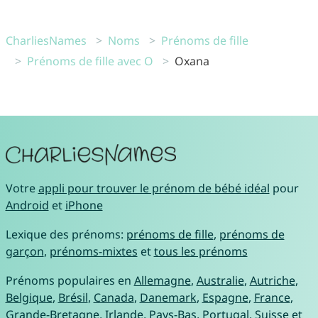
CharliesNames
Noms
Prénoms de fille
Prénoms de fille avec O
Oxana
Votre
appli pour trouver le prénom de bébé idéal
pour
Android
et
iPhone
Lexique des prénoms:
prénoms de fille
,
prénoms de
garçon
,
prénoms-mixtes
et
tous les prénoms
Prénoms populaires en
Allemagne
,
Australie
,
Autriche
,
Belgique
,
Brésil
,
Canada
,
Danemark
,
Espagne
,
France
,
Grande-Bretagne
,
Irlande
,
Pays-Bas
,
Portugal
,
Suisse
et