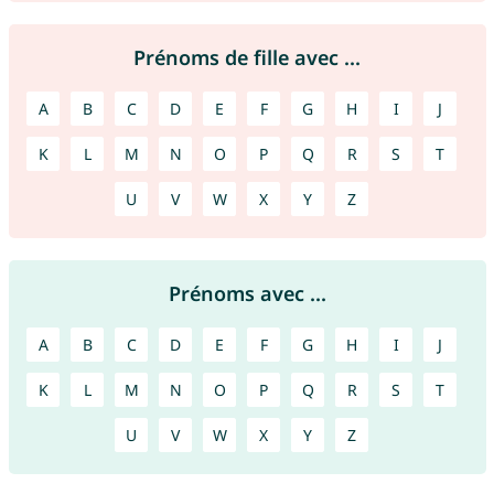
Prénoms de fille avec ...
A
B
C
D
E
F
G
H
I
J
K
L
M
N
O
P
Q
R
S
T
U
V
W
X
Y
Z
Prénoms avec ...
A
B
C
D
E
F
G
H
I
J
K
L
M
N
O
P
Q
R
S
T
U
V
W
X
Y
Z