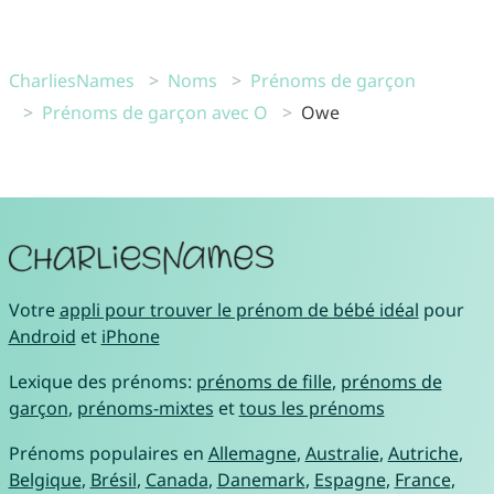
CharliesNames
Noms
Prénoms de garçon
Prénoms de garçon avec O
Owe
Votre
appli pour trouver le prénom de bébé idéal
pour
Android
et
iPhone
Lexique des prénoms:
prénoms de fille
,
prénoms de
garçon
,
prénoms-mixtes
et
tous les prénoms
Prénoms populaires en
Allemagne
,
Australie
,
Autriche
,
Belgique
,
Brésil
,
Canada
,
Danemark
,
Espagne
,
France
,