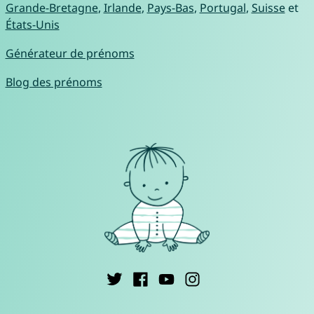
Grande-Bretagne
,
Irlande
,
Pays-Bas
,
Portugal
,
Suisse
et
États-Unis
Générateur de prénoms
Blog des prénoms