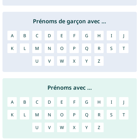
Prénoms de garçon avec ...
A
B
C
D
E
F
G
H
I
J
K
L
M
N
O
P
Q
R
S
T
U
V
W
X
Y
Z
Prénoms avec ...
A
B
C
D
E
F
G
H
I
J
K
L
M
N
O
P
Q
R
S
T
U
V
W
X
Y
Z