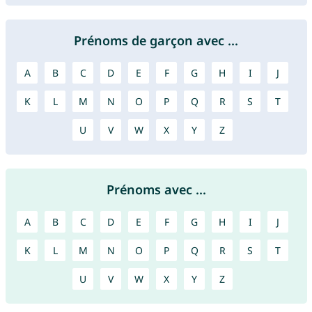
Prénoms de garçon avec ...
A
B
C
D
E
F
G
H
I
J
K
L
M
N
O
P
Q
R
S
T
U
V
W
X
Y
Z
Prénoms avec ...
A
B
C
D
E
F
G
H
I
J
K
L
M
N
O
P
Q
R
S
T
U
V
W
X
Y
Z