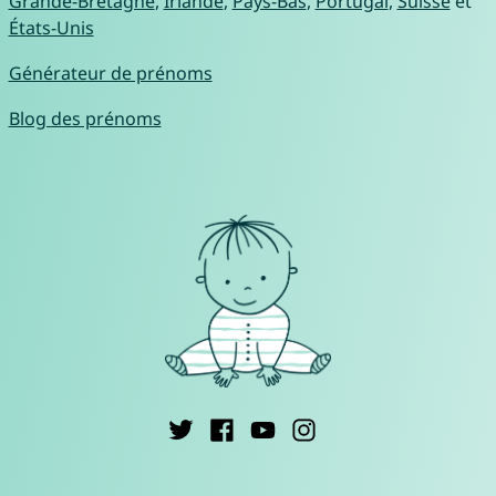
Grande-Bretagne
,
Irlande
,
Pays-Bas
,
Portugal
,
Suisse
et
États-Unis
Générateur de prénoms
Blog des prénoms