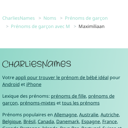
CharliesNames
Noms
Prénoms de garçon
Prénoms de garçon avec M
Maximiliaan
Votre
appli pour trouver le prénom de bébé idéal
pour
Android
et
iPhone
Lexique des prénoms:
prénoms de fille
,
prénoms de
garçon
,
prénoms-mixtes
et
tous les prénoms
Prénoms populaires en
Allemagne
,
Australie
,
Autriche
,
Belgique
,
Brésil
,
Canada
,
Danemark
,
Espagne
,
France
,