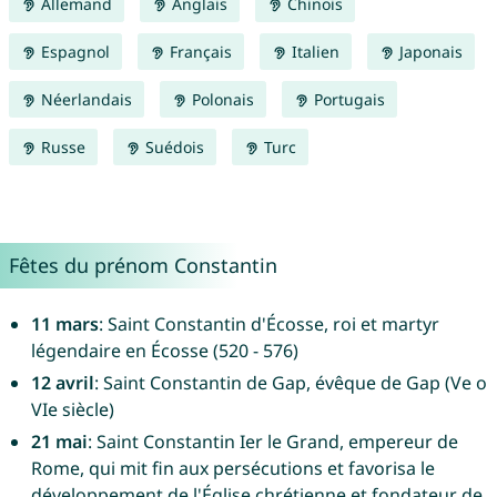
Allemand
Anglais
Chinois
Espagnol
Français
Italien
Japonais
Néerlandais
Polonais
Portugais
Russe
Suédois
Turc
Fêtes du prénom Constantin
11 mars
: Saint Constantin d'Écosse, roi et martyr
légendaire en Écosse (520 - 576)
12 avril
: Saint Constantin de Gap, évêque de Gap (Ve o
VIe siècle)
21 mai
: Saint Constantin Ier le Grand, empereur de
Rome, qui mit fin aux persécutions et favorisa le
développement de l'Église chrétienne et fondateur de