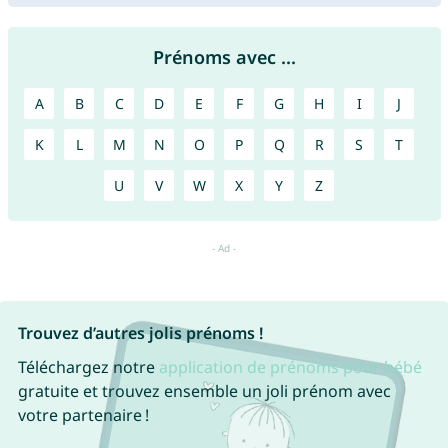
Prénoms avec ...
A
B
C
D
E
F
G
H
I
J
K
L
M
N
O
P
Q
R
S
T
U
V
W
X
Y
Z
Trouvez d’autres jolis prénoms !
Téléchargez notre
application de prénoms pour bébé
gratuite et trouvez ensemble un joli prénom avec
votre partenaire !