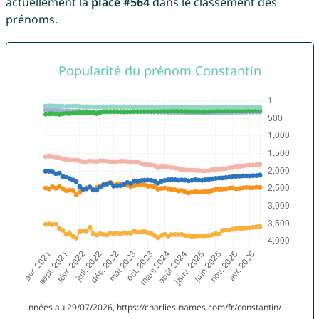
actuellement la
place #564
dans le classement des
prénoms.