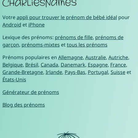
Votre
appli pour trouver le prénom de bébé idéal
pour
Android
et
iPhone
Lexique des prénoms:
prénoms de fille
,
prénoms de
garçon
,
prénoms-mixtes
et
tous les prénoms
Prénoms populaires en
Allemagne
,
Australie
,
Autriche
,
Belgique
,
Brésil
,
Canada
,
Danemark
,
Espagne
,
France
,
Grande-Bretagne
,
Irlande
,
Pays-Bas
,
Portugal
,
Suisse
et
États-Unis
Générateur de prénoms
Blog des prénoms