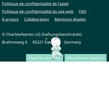
Politique de confidentialité de l'appli
Politique de confidentialité du site web
FAQ
À propos
Collaboration
Mentions légales
© CharliesNames UG (haftungsbeschränkt)
Brahmsweg 6
85221 Dachau
Germany
Cherchez ensemble
Mes prénoms favoris