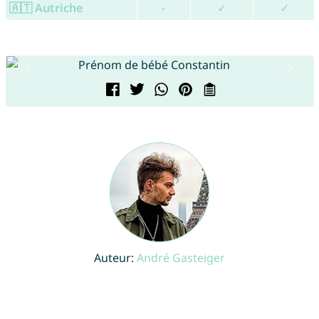
🇦🇹 Autriche
-
✓
✓
Auteur:
André Gasteiger