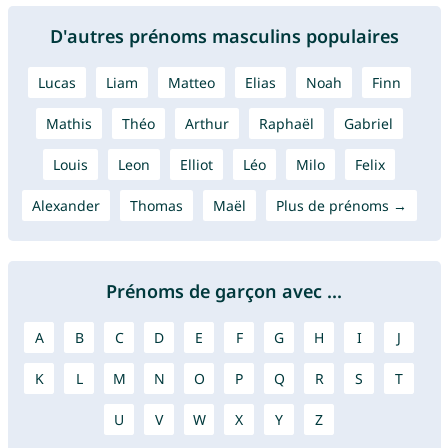
D'autres prénoms masculins populaires
Lucas
Liam
Matteo
Elias
Noah
Finn
Mathis
Théo
Arthur
Raphaël
Gabriel
Louis
Leon
Elliot
Léo
Milo
Felix
Alexander
Thomas
Maël
Plus de prénoms →
Prénoms de garçon avec ...
A
B
C
D
E
F
G
H
I
J
K
L
M
N
O
P
Q
R
S
T
U
V
W
X
Y
Z