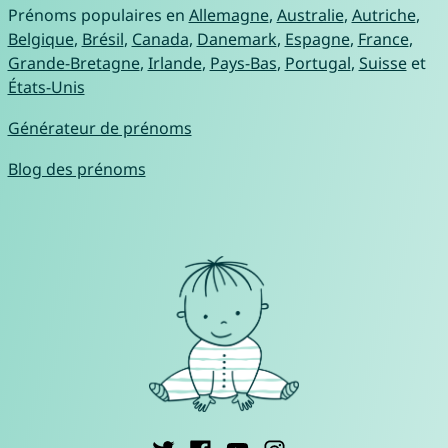
Prénoms populaires en
Allemagne
,
Australie
,
Autriche
,
Belgique
,
Brésil
,
Canada
,
Danemark
,
Espagne
,
France
,
Grande-Bretagne
,
Irlande
,
Pays-Bas
,
Portugal
,
Suisse
et
États-Unis
Générateur de prénoms
Blog des prénoms