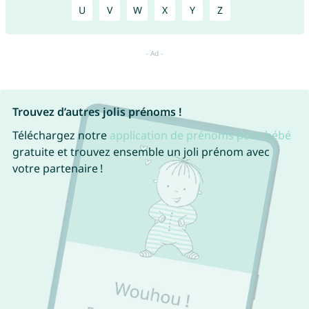
U
V
W
X
Y
Z
Trouvez d’autres jolis prénoms !
Téléchargez notre
application de prénoms pour bébé
gratuite et trouvez ensemble un joli prénom avec
votre partenaire !