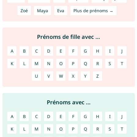
Zoé
Maya
Eva
Plus de prénoms →
Prénoms de fille avec ...
A
B
C
D
E
F
G
H
I
J
K
L
M
N
O
P
Q
R
S
T
U
V
W
X
Y
Z
Prénoms avec ...
A
B
C
D
E
F
G
H
I
J
K
L
M
N
O
P
Q
R
S
T