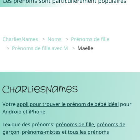
Ces prénoms sont particulièrement populaires
CharliesNames
Noms
Prénoms de fille
Prénoms de fille avec M
Maëlle
Votre
appli pour trouver le prénom de bébé idéal
pour
Android
et
iPhone
Lexique des prénoms:
prénoms de fille
,
prénoms de
garçon
,
prénoms-mixtes
et
tous les prénoms