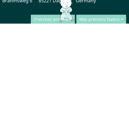
Brahmsweg 6
85221 Dachau
Germany
Cherchez ensemble
Mes prénoms favoris