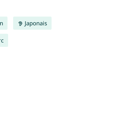
en
Japonais
rc