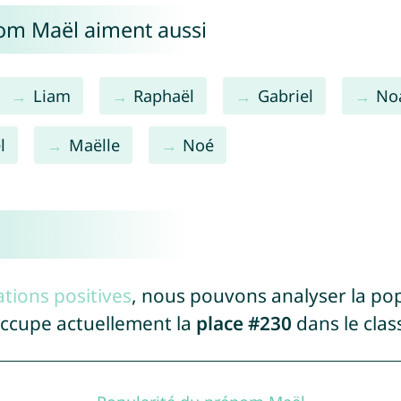
nom Maël aiment aussi
Liam
Raphaël
Gabriel
No
l
Maëlle
Noé
tions positives
, nous pouvons analyser la po
occupe actuellement la
place #230
dans le cla