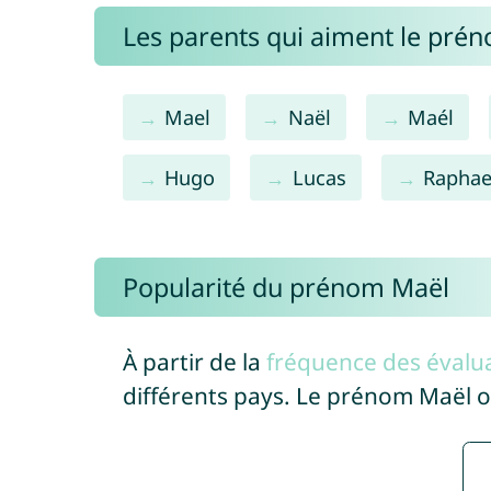
Les parents qui aiment le pré
Mael
Naël
Maél
Hugo
Lucas
Raphae
Popularité du prénom Maël
À partir de la
fréquence des évalua
différents pays. Le prénom Maël 