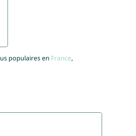
lus populaires en
France
,