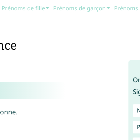
Prénoms de fille
Prénoms de garçon
Prénoms 
nce
Or
Si
tonne.
P