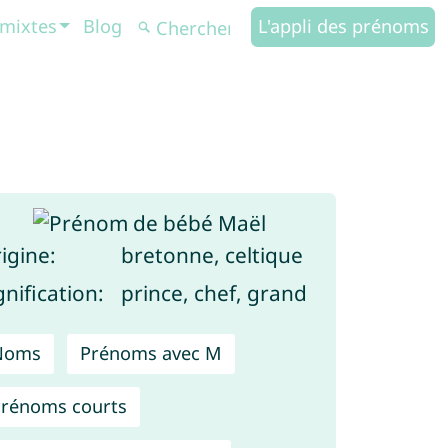
mixtes
Blog
L'appli des prénoms
igine:
bretonne, celtique
gnification:
prince, chef, grand
Noms
Prénoms avec M
rénoms courts