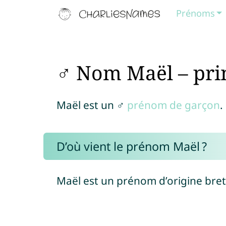
Prénoms
♂ Nom Maël – pri
Maël est un ♂
prénom de garçon
.
D’où vient le prénom Maël ?
Maël est un prénom d’origine bre