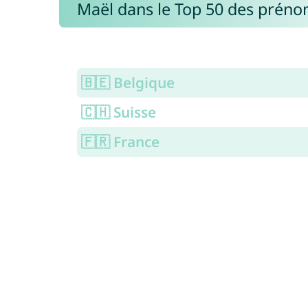
Maël dans le Top 50 des prén
🇧🇪 Belgique
🇨🇭 Suisse
🇫🇷 France