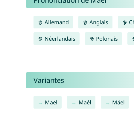
Prononciation de Maël
Allemand
Anglais
Ch
Néerlandais
Polonais
Variantes
Mael
Maél
Máel