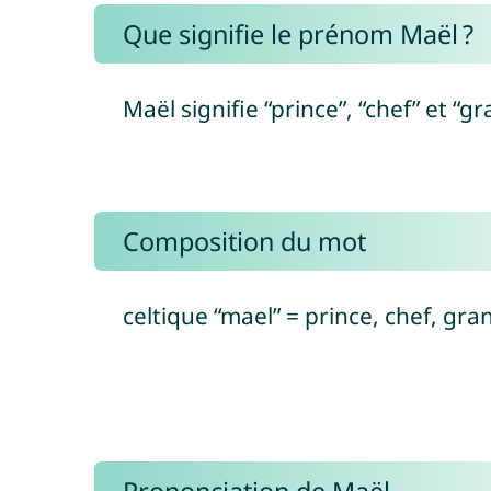
Que signifie le prénom Maël ?
Maël signifie “prince”, “chef” et “gr
Composition du mot
celtique “mael” = prince, chef, gra