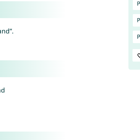
P
P
and”.
P
nd