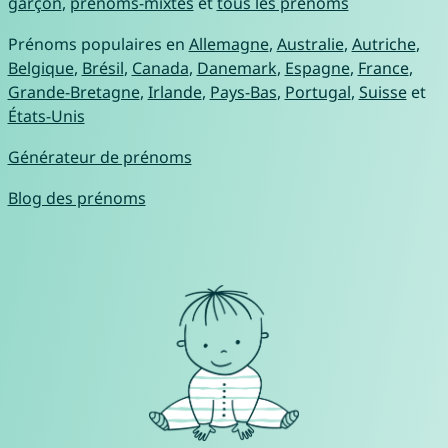
garçon
,
prénoms-mixtes
et
tous les prénoms
Prénoms populaires en
Allemagne
,
Australie
,
Autriche
,
Belgique
,
Brésil
,
Canada
,
Danemark
,
Espagne
,
France
,
Grande-Bretagne
,
Irlande
,
Pays-Bas
,
Portugal
,
Suisse
et
États-Unis
Générateur de prénoms
Blog des prénoms