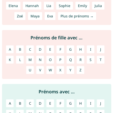
Elena
Hannah
Lia
Sophie
Emily
Julia
Zoé
Maya
Eva
Plus de prénoms →
Prénoms de fille avec ...
A
B
C
D
E
F
G
H
I
J
K
L
M
N
O
P
Q
R
S
T
U
V
W
X
Y
Z
Prénoms avec ...
A
B
C
D
E
F
G
H
I
J