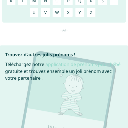
K
L
M
N
O
P
Q
R
S
T
U
V
W
X
Y
Z
Trouvez d’autres jolis prénoms !
Téléchargez notre
application de prénoms pour bébé
gratuite et trouvez ensemble un joli prénom avec
votre partenaire !