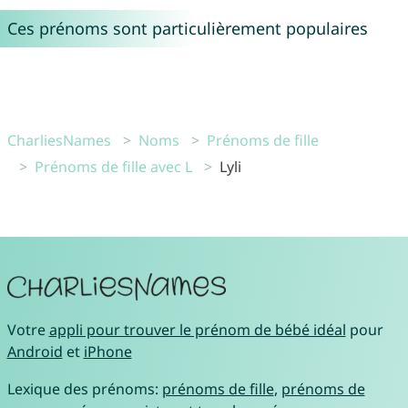
Ces prénoms sont particulièrement populaires
CharliesNames
Noms
Prénoms de fille
Prénoms de fille avec L
Lyli
Votre
appli pour trouver le prénom de bébé idéal
pour
Android
et
iPhone
Lexique des prénoms:
prénoms de fille
,
prénoms de