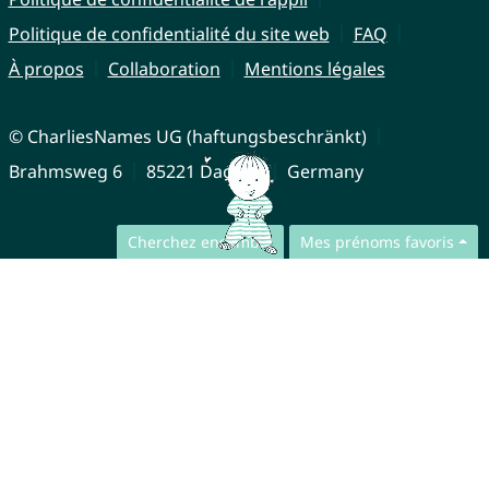
Politique de confidentialité du site web
FAQ
À propos
Collaboration
Mentions légales
© CharliesNames UG (haftungsbeschränkt)
Brahmsweg 6
85221 Dachau
Germany
Cherchez ensemble
Mes prénoms favoris