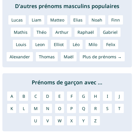
D'autres prénoms masculins populaires
Lucas
Liam
Matteo
Elias
Noah
Finn
Mathis
Théo
Arthur
Raphaël
Gabriel
Louis
Leon
Elliot
Léo
Milo
Felix
Alexander
Thomas
Maël
Plus de prénoms →
Prénoms de garçon avec ...
A
B
C
D
E
F
G
H
I
J
K
L
M
N
O
P
Q
R
S
T
U
V
W
X
Y
Z