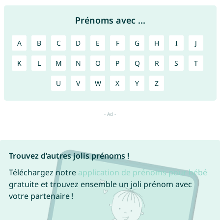
Prénoms avec ...
A
B
C
D
E
F
G
H
I
J
K
L
M
N
O
P
Q
R
S
T
U
V
W
X
Y
Z
Trouvez d’autres jolis prénoms !
Téléchargez notre
application de prénoms pour bébé
gratuite et trouvez ensemble un joli prénom avec
votre partenaire !