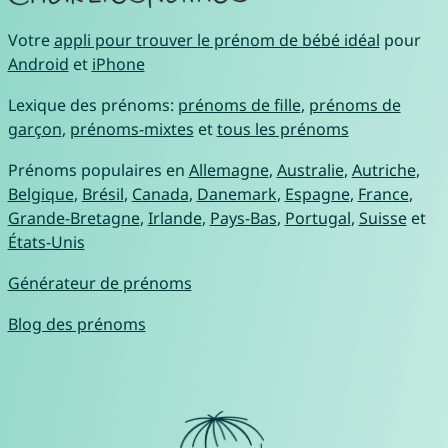
Votre
appli pour trouver le prénom de bébé idéal
pour
Android
et
iPhone
Lexique des prénoms:
prénoms de fille
,
prénoms de
garçon
,
prénoms-mixtes
et
tous les prénoms
Prénoms populaires en
Allemagne
,
Australie
,
Autriche
,
Belgique
,
Brésil
,
Canada
,
Danemark
,
Espagne
,
France
,
Grande-Bretagne
,
Irlande
,
Pays-Bas
,
Portugal
,
Suisse
et
États-Unis
Générateur de prénoms
Blog des prénoms