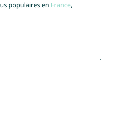
lus populaires en
France
,