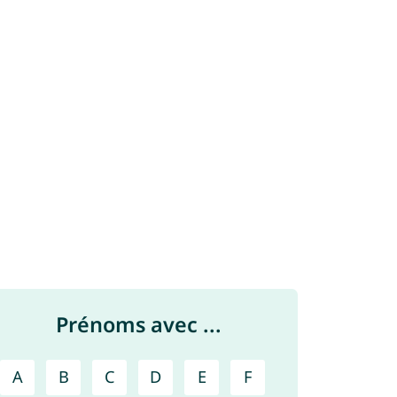
Prénoms avec ...
A
B
C
D
E
F