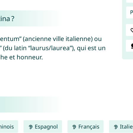
P
ina ?
entum” (ancienne ville italienne) ou
 (du latin “laurus/laurea”), qui est un
phe et honneur.
inois
Espagnol
Français
Itali