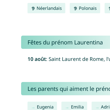
Néerlandais
Polonais
Fêtes du prénom Laurentina
10 août
: Saint Laurent de Rome, l
Les parents qui aiment le pré
Eugenia
Emilia
Adr