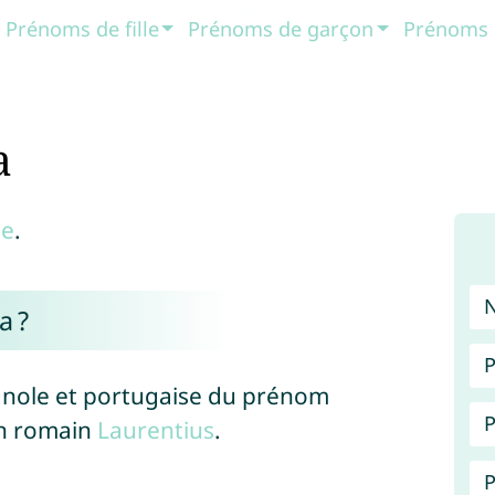
Prénoms de fille
Prénoms de garçon
Prénoms 
a
le
.
a ?
P
gnole et portugaise du prénom
P
en romain
Laurentius
.
P