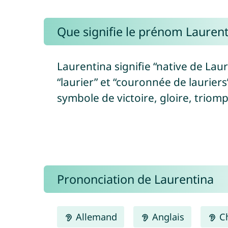
Que signifie le prénom Laurent
Laurentina signifie “native de Laur
“laurier” et “couronnée de lauriers”
symbole de victoire, gloire, triom
Prononciation de Laurentina
Allemand
Anglais
Ch