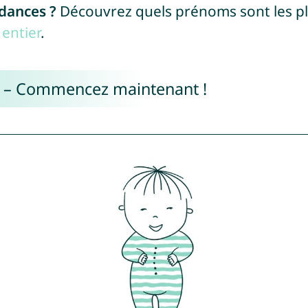
ndances ?
Découvrez quels prénoms sont les p
entier
.
e – Commencez maintenant !