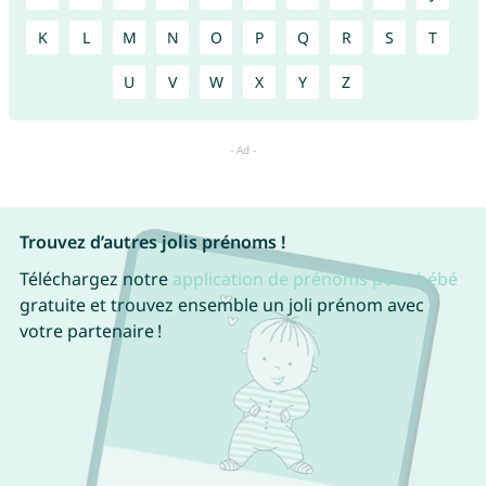
K
L
M
N
O
P
Q
R
S
T
U
V
W
X
Y
Z
Trouvez d’autres jolis prénoms !
Téléchargez notre
application de prénoms pour bébé
gratuite et trouvez ensemble un joli prénom avec
votre partenaire !