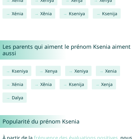
Xenia
Xeniya
Xenja
Xenya
Xénia
Xênia
Kseniya
Ksenija
Les parents qui aiment le prénom Ksenia aiment
aussi
Kseniya
Xenya
Xeniya
Xenia
Xénia
Xênia
Ksenija
Xenja
Dalya
Popularité du prénom Ksenia
À partir de la
fréquence des évaluations positives
, nous