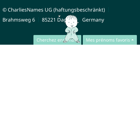
© CharliesNames UG (haftungsbeschränkt)
Brahmsweg 6
85221 Dachau
Germany
Cherchez ensemble
Mes prénoms favoris