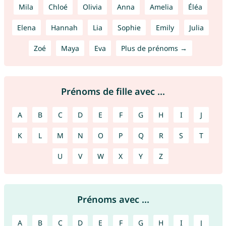
Mila
Chloé
Olivia
Anna
Amelia
Éléa
Elena
Hannah
Lia
Sophie
Emily
Julia
Zoé
Maya
Eva
Plus de prénoms →
Prénoms de fille avec ...
A
B
C
D
E
F
G
H
I
J
K
L
M
N
O
P
Q
R
S
T
U
V
W
X
Y
Z
Prénoms avec ...
A
B
C
D
E
F
G
H
I
J