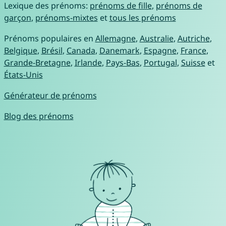
Lexique des prénoms:
prénoms de fille
,
prénoms de
garçon
,
prénoms-mixtes
et
tous les prénoms
Prénoms populaires en
Allemagne
,
Australie
,
Autriche
,
Belgique
,
Brésil
,
Canada
,
Danemark
,
Espagne
,
France
,
Grande-Bretagne
,
Irlande
,
Pays-Bas
,
Portugal
,
Suisse
et
États-Unis
Générateur de prénoms
Blog des prénoms