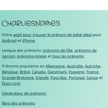
Votre
appli pour trouver le prénom de bébé idéal
pour
Android
et
iPhone
Lexique des prénoms:
prénoms de fille
,
prénoms de
garçon
,
prénoms-mixtes
et
tous les prénoms
Prénoms populaires en
Allemagne
,
Australie
,
Autriche
,
Belgique
,
Brésil
,
Canada
,
Danemark
,
Espagne
,
France
,
Grande-Bretagne
,
Irlande
,
Pays-Bas
,
Portugal
,
Suisse
et
États-Unis
Générateur de prénoms
Blog des prénoms