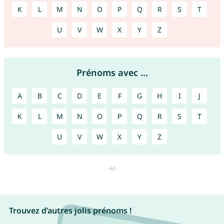
K
L
M
N
O
P
Q
R
S
T
U
V
W
X
Y
Z
Prénoms avec ...
A
B
C
D
E
F
G
H
I
J
K
L
M
N
O
P
Q
R
S
T
U
V
W
X
Y
Z
Trouvez d’autres jolis prénoms !