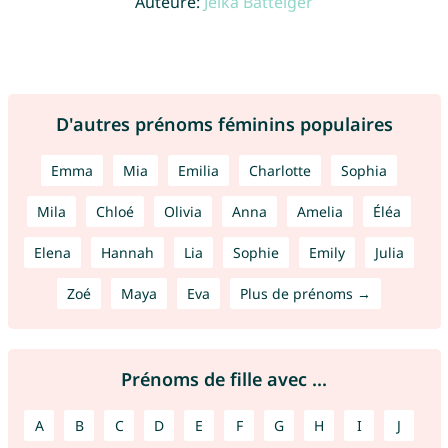
Auteure:
Jelka Batteiger
D'autres prénoms féminins populaires
Emma
Mia
Emilia
Charlotte
Sophia
Mila
Chloé
Olivia
Anna
Amelia
Éléa
Elena
Hannah
Lia
Sophie
Emily
Julia
Zoé
Maya
Eva
Plus de prénoms →
Prénoms de fille avec ...
A
B
C
D
E
F
G
H
I
J