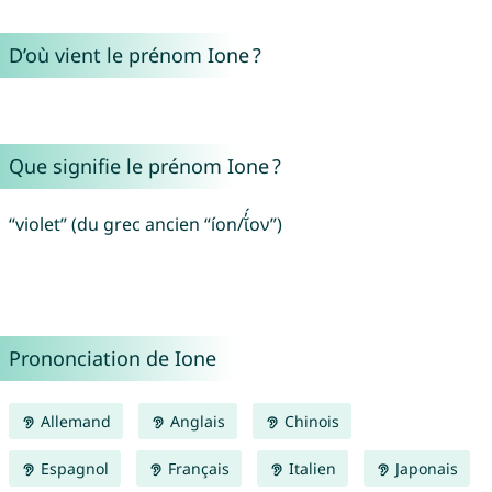
D’où vient le prénom Ione ?
Que signifie le prénom Ione ?
“violet” (du grec ancien “íon/ῐ̓́ον”)
Prononciation de Ione
Allemand
Anglais
Chinois
Espagnol
Français
Italien
Japonais