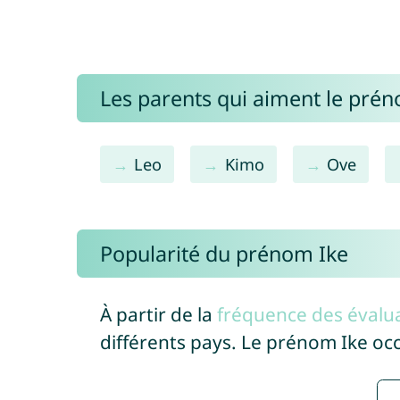
Les parents qui aiment le prén
Leo
Kimo
Ove
Popularité du prénom Ike
À partir de la
fréquence des évalua
différents pays. Le prénom Ike oc