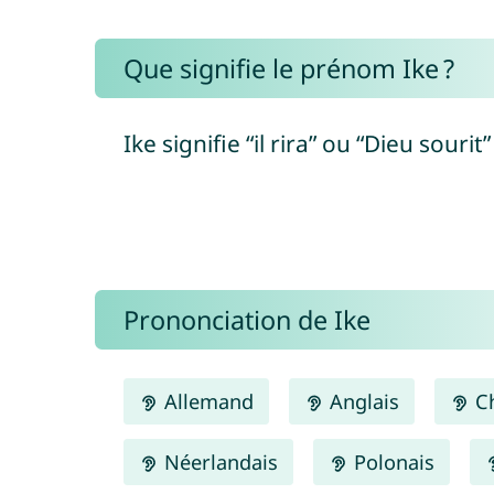
Que signifie le prénom Ike ?
Prononciation de Ike
Allemand
Anglais
Ch
Néerlandais
Polonais