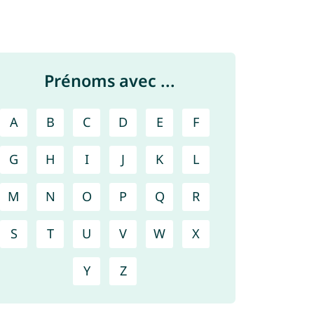
Prénoms avec ...
A
B
C
D
E
F
G
H
I
J
K
L
M
N
O
P
Q
R
S
T
U
V
W
X
Y
Z