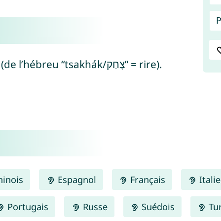
P
Ike signifie “il rira” ou “Dieu sourit” (de l’hébreu “tsakhák/צָחַק” = rire).
inois
Espagnol
Français
Itali
Portugais
Russe
Suédois
Tu