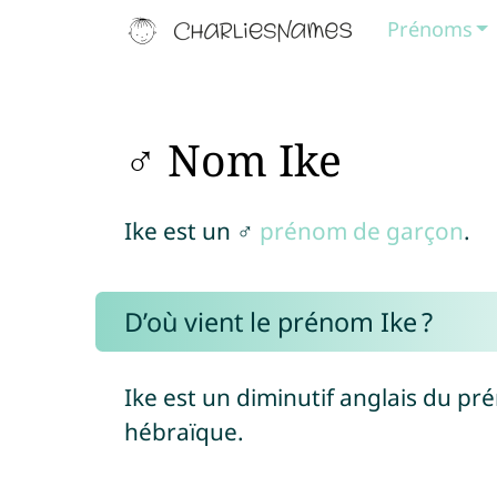
Prénoms
♂ Nom Ike
Ike est un ♂
prénom de garçon
.
D’où vient le prénom Ike ?
Ike est un diminutif anglais du p
hébraïque.