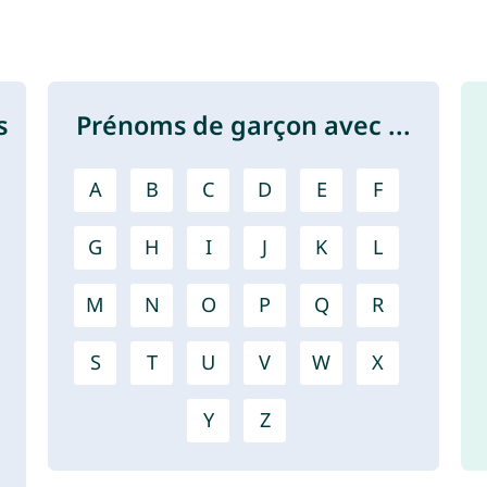
s
Prénoms de garçon avec ...
A
B
C
D
E
F
G
H
I
J
K
L
M
N
O
P
Q
R
S
T
U
V
W
X
Y
Z