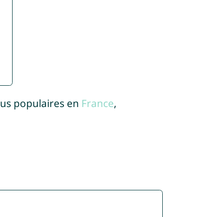
lus populaires en
France
,