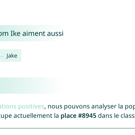
om Ike aiment aussi
Jake
tions positives
, nous pouvons analyser la po
cupe actuellement la
place #8945
dans le clas