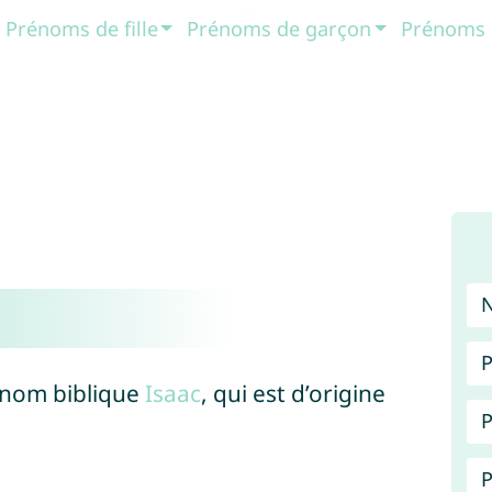
Prénoms de fille
Prénoms de garçon
Prénoms 
P
rénom biblique
Isaac
, qui est d’origine
P
P