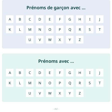
Prénoms de garçon avec ...
A
B
C
D
E
F
G
H
I
J
K
L
M
N
O
P
Q
R
S
T
U
V
W
X
Y
Z
Prénoms avec ...
A
B
C
D
E
F
G
H
I
J
K
L
M
N
O
P
Q
R
S
T
U
V
W
X
Y
Z