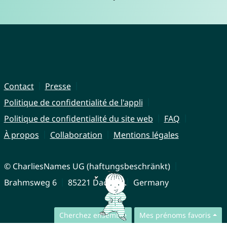
Contact
Presse
Politique de confidentialité de l'appli
Politique de confidentialité du site web
FAQ
À propos
Collaboration
Mentions légales
© CharliesNames UG (haftungsbeschränkt)
Brahmsweg 6
85221 Dachau
Germany
Cherchez ensemble
Mes prénoms favoris