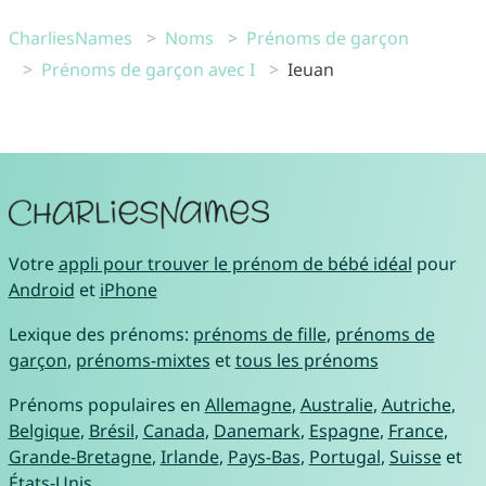
CharliesNames
Noms
Prénoms de garçon
Prénoms de garçon avec I
Ieuan
Votre
appli pour trouver le prénom de bébé idéal
pour
Android
et
iPhone
Lexique des prénoms:
prénoms de fille
,
prénoms de
garçon
,
prénoms-mixtes
et
tous les prénoms
Prénoms populaires en
Allemagne
,
Australie
,
Autriche
,
Belgique
,
Brésil
,
Canada
,
Danemark
,
Espagne
,
France
,
Grande-Bretagne
,
Irlande
,
Pays-Bas
,
Portugal
,
Suisse
et
États-Unis