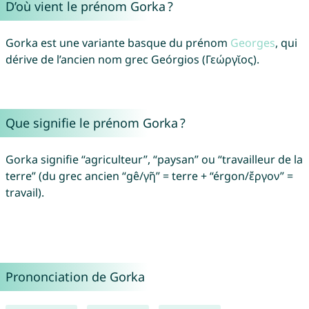
D’où vient le prénom Gorka ?
Gorka est une variante basque du prénom
Georges
, qui
dérive de l’ancien nom grec Geórgios (Γεώργῐος).
Que signifie le prénom Gorka ?
Gorka signifie “agriculteur”, “paysan” ou “travailleur de la
terre” (du grec ancien “gê/γῆ” = terre + “érgon/ἔργον” =
travail).
Prononciation de Gorka