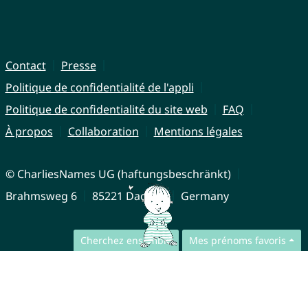
Contact
Presse
Politique de confidentialité de l'appli
Politique de confidentialité du site web
FAQ
À propos
Collaboration
Mentions légales
© CharliesNames UG (haftungsbeschränkt)
Brahmsweg 6
85221 Dachau
Germany
Cherchez ensemble
Mes prénoms favoris