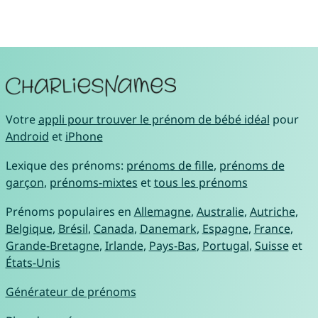
Votre
appli pour trouver le prénom de bébé idéal
pour
Android
et
iPhone
Lexique des prénoms:
prénoms de fille
,
prénoms de
garçon
,
prénoms-mixtes
et
tous les prénoms
Prénoms populaires en
Allemagne
,
Australie
,
Autriche
,
Belgique
,
Brésil
,
Canada
,
Danemark
,
Espagne
,
France
,
Grande-Bretagne
,
Irlande
,
Pays-Bas
,
Portugal
,
Suisse
et
États-Unis
Générateur de prénoms