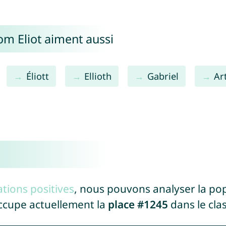
om Eliot aiment aussi
Éliott
Ellioth
Gabriel
Ar
tions positives
, nous pouvons analyser la po
occupe actuellement la
place #1245
dans le cl