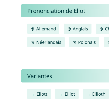
Prononciation de Eliot
Allemand
Anglais
Ch
Néerlandais
Polonais
Variantes
Eliott
Elliot
Ellioth