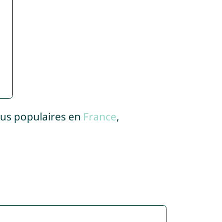
lus populaires en
France
,