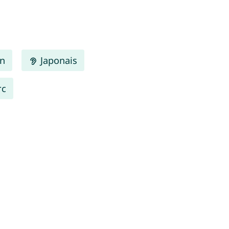
en
Japonais
rc