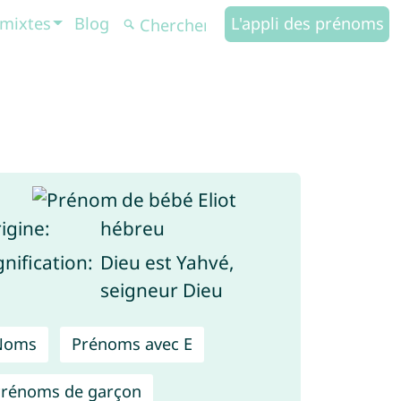
mixtes
Blog
L'appli des prénoms
igine:
hébreu
gnification:
Dieu est Yahvé,
seigneur Dieu
Noms
Prénoms avec E
rénoms de garçon