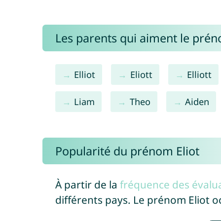
Les parents qui aiment le prén
Elliot
Eliott
Elliott
Liam
Theo
Aiden
Popularité du prénom Eliot
À partir de la
fréquence des évalua
différents pays. Le prénom Eliot 