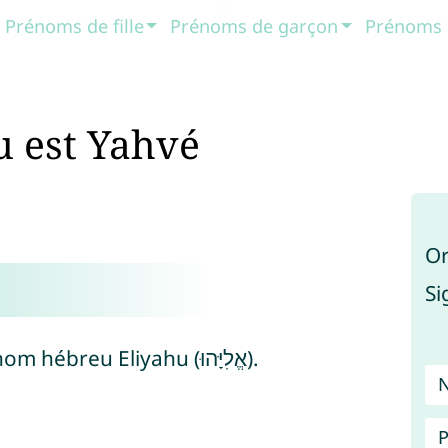
Prénoms de fille
Prénoms de garçon
Prénoms 
u est Yahvé
Or
Si
Le prénom Eliot est dérivé du prénom hébreu Eliyahu (אֱלִיָּהוּ).
P