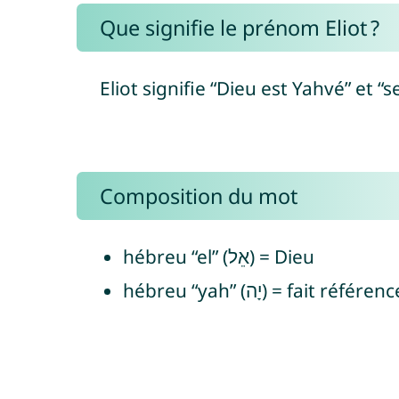
Que signifie le prénom Eliot ?
Eliot signifie “Dieu est Yahvé” et “
Composition du mot
hébreu “el” (אֵל) = Dieu
hébreu “yah” (יָה) = f