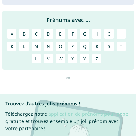
Prénoms avec ...
A
B
C
D
E
F
G
H
I
J
K
L
M
N
O
P
Q
R
S
T
U
V
W
X
Y
Z
Trouvez d’autres jolis prénoms !
Téléchargez notre
application de prénoms pour bébé
gratuite et trouvez ensemble un joli prénom avec
votre partenaire !