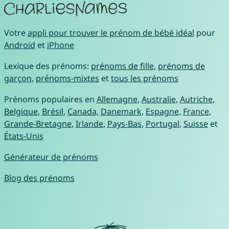
Votre
appli pour trouver le prénom de bébé idéal
pour
Android
et
iPhone
Lexique des prénoms:
prénoms de fille
,
prénoms de
garçon
,
prénoms-mixtes
et
tous les prénoms
Prénoms populaires en
Allemagne
,
Australie
,
Autriche
,
Belgique
,
Brésil
,
Canada
,
Danemark
,
Espagne
,
France
,
Grande-Bretagne
,
Irlande
,
Pays-Bas
,
Portugal
,
Suisse
et
États-Unis
Générateur de prénoms
Blog des prénoms