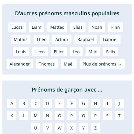
D'autres prénoms masculins populaires
Lucas
Liam
Matteo
Elias
Noah
Finn
Mathis
Théo
Arthur
Raphaël
Gabriel
Louis
Leon
Elliot
Léo
Milo
Felix
Alexander
Thomas
Maël
Plus de prénoms →
Prénoms de garçon avec ...
A
B
C
D
E
F
G
H
I
J
K
L
M
N
O
P
Q
R
S
T
U
V
W
X
Y
Z