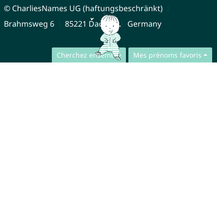
© CharliesNames UG (haftungsbeschränkt)
Brahmsweg 6
85221 Dachau
Germany
Cherchez ensemble
Mes prénoms favoris