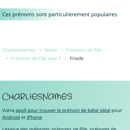
Ces prénoms sont particulièrement populaires
CharliesNames
Noms
Prénoms de fille
Prénoms de fille avec F
Friede
Votre
appli pour trouver le prénom de bébé idéal
pour
Android
et
iPhone
Lexique des prénoms:
prénoms de fille
,
prénoms de