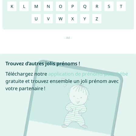
K
L
M
N
O
P
Q
R
S
T
U
V
W
X
Y
Z
Trouvez d’autres jolis prénoms !
Téléchargez notre
application de prénoms pour bébé
gratuite et trouvez ensemble un joli prénom avec
votre partenaire !