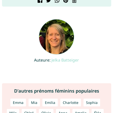
Auteure:
Jelka Batteiger
D'autres prénoms féminins populaires
Emma
Mia
Emilia
Charlotte
Sophia
Mila
Chloé
Olivia
Anna
Amelia
Éléa