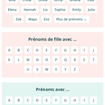
Elena
Hannah
Lia
Sophie
Emily
Julia
Zoé
Maya
Eva
Plus de prénoms →
Prénoms de fille avec ...
A
B
C
D
E
F
G
H
I
J
K
L
M
N
O
P
Q
R
S
T
U
V
W
X
Y
Z
Prénoms avec ...
A
B
C
D
E
F
G
H
I
J