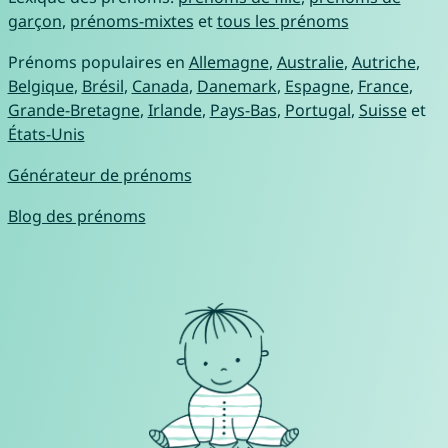
garçon
,
prénoms-mixtes
et
tous les prénoms
Prénoms populaires en
Allemagne
,
Australie
,
Autriche
,
Belgique
,
Brésil
,
Canada
,
Danemark
,
Espagne
,
France
,
Grande-Bretagne
,
Irlande
,
Pays-Bas
,
Portugal
,
Suisse
et
États-Unis
Générateur de prénoms
Blog des prénoms