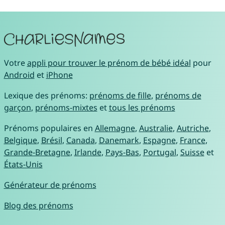
Votre
appli pour trouver le prénom de bébé idéal
pour
Android
et
iPhone
Lexique des prénoms:
prénoms de fille
,
prénoms de
garçon
,
prénoms-mixtes
et
tous les prénoms
Prénoms populaires en
Allemagne
,
Australie
,
Autriche
,
Belgique
,
Brésil
,
Canada
,
Danemark
,
Espagne
,
France
,
Grande-Bretagne
,
Irlande
,
Pays-Bas
,
Portugal
,
Suisse
et
États-Unis
Générateur de prénoms
Blog des prénoms