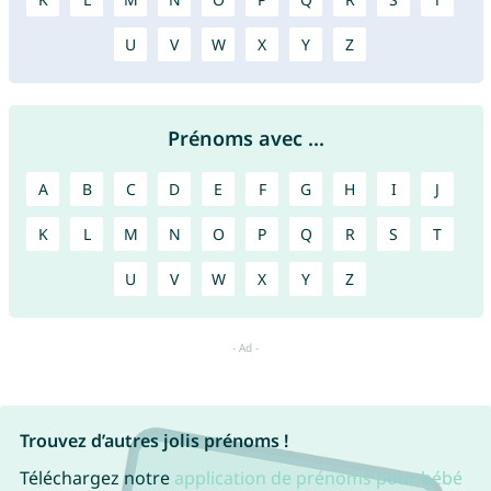
U
V
W
X
Y
Z
Prénoms avec ...
A
B
C
D
E
F
G
H
I
J
K
L
M
N
O
P
Q
R
S
T
U
V
W
X
Y
Z
Trouvez d’autres jolis prénoms !
Téléchargez notre
application de prénoms pour bébé