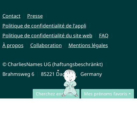
Contact
Presse
Politique de confidentialité de l'appli
Politique de confidentialité du site web
FAQ
À propos
Collaboration
Mentions légales
© CharliesNames UG (haftungsbeschränkt)
Brahmsweg 6
85221 Dachau
Germany
Cherchez ensemble
Mes prénoms favoris