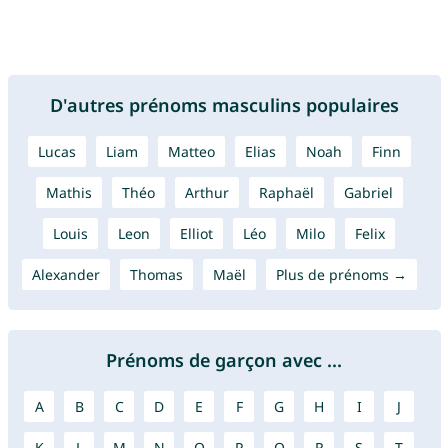
D'autres prénoms masculins populaires
Lucas
Liam
Matteo
Elias
Noah
Finn
Mathis
Théo
Arthur
Raphaël
Gabriel
Louis
Leon
Elliot
Léo
Milo
Felix
Alexander
Thomas
Maël
Plus de prénoms →
Prénoms de garçon avec ...
A
B
C
D
E
F
G
H
I
J
K
L
M
N
O
P
Q
R
S
T