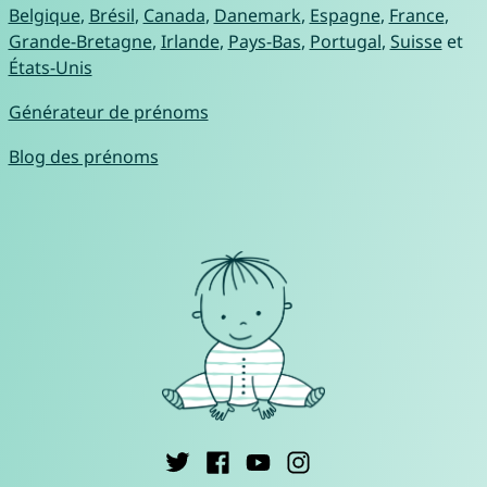
Belgique
,
Brésil
,
Canada
,
Danemark
,
Espagne
,
France
,
Grande-Bretagne
,
Irlande
,
Pays-Bas
,
Portugal
,
Suisse
et
États-Unis
Générateur de prénoms
Blog des prénoms