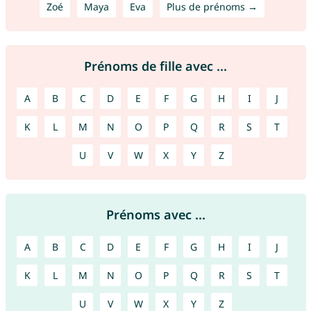
Zoé
Maya
Eva
Plus de prénoms →
Prénoms de fille avec ...
A
B
C
D
E
F
G
H
I
J
K
L
M
N
O
P
Q
R
S
T
U
V
W
X
Y
Z
Prénoms avec ...
A
B
C
D
E
F
G
H
I
J
K
L
M
N
O
P
Q
R
S
T
U
V
W
X
Y
Z