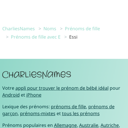
CharliesNames
Noms
Prénoms de fille
Prénoms de fille avec E
Essi
Votre
appli pour trouver le prénom de bébé idéal
pour
Android
et
iPhone
Lexique des prénoms:
prénoms de fille
,
prénoms de
garçon
,
prénoms-mixtes
et
tous les prénoms
Prénoms populaires en
Allemagne
,
Australie
,
Autriche
,