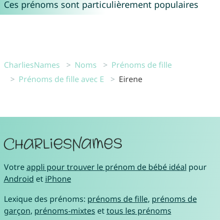
Ces prénoms sont particulièrement populaires
CharliesNames
Noms
Prénoms de fille
Prénoms de fille avec E
Eirene
Votre
appli pour trouver le prénom de bébé idéal
pour
Android
et
iPhone
Lexique des prénoms:
prénoms de fille
,
prénoms de
garçon
,
prénoms-mixtes
et
tous les prénoms