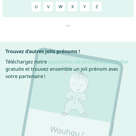
U
V
W
X
Y
Z
Trouvez d’autres jolis prénoms !
Téléchargez notre
application de prénoms pour bébé
gratuite et trouvez ensemble un joli prénom avec
votre partenaire !