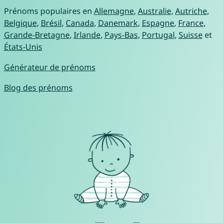
Prénoms populaires en
Allemagne
,
Australie
,
Autriche
,
Belgique
,
Brésil
,
Canada
,
Danemark
,
Espagne
,
France
,
Grande-Bretagne
,
Irlande
,
Pays-Bas
,
Portugal
,
Suisse
et
États-Unis
Générateur de prénoms
Blog des prénoms