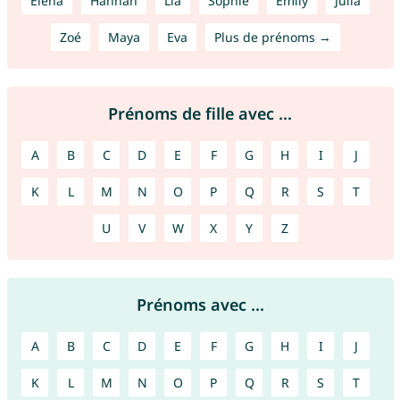
Elena
Hannah
Lia
Sophie
Emily
Julia
Zoé
Maya
Eva
Plus de prénoms →
Prénoms de fille avec ...
A
B
C
D
E
F
G
H
I
J
K
L
M
N
O
P
Q
R
S
T
U
V
W
X
Y
Z
Prénoms avec ...
A
B
C
D
E
F
G
H
I
J
K
L
M
N
O
P
Q
R
S
T