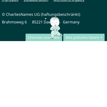
© CharliesNames UG (haftungsbeschränkt)
Brahmsweg 6
85221 Dachau
Germany
Cherchez ensemble
Mes prénoms favoris