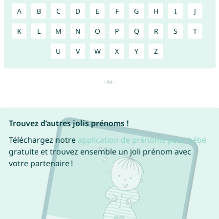
A
B
C
D
E
F
G
H
I
J
K
L
M
N
O
P
Q
R
S
T
U
V
W
X
Y
Z
Trouvez d’autres jolis prénoms !
Téléchargez notre
application de prénoms pour bébé
gratuite et trouvez ensemble un joli prénom avec
votre partenaire !