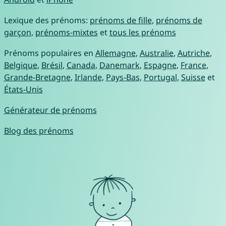
Lexique des prénoms:
prénoms de fille
,
prénoms de
garçon
,
prénoms-mixtes
et
tous les prénoms
Prénoms populaires en
Allemagne
,
Australie
,
Autriche
,
Belgique
,
Brésil
,
Canada
,
Danemark
,
Espagne
,
France
,
Grande-Bretagne
,
Irlande
,
Pays-Bas
,
Portugal
,
Suisse
et
États-Unis
Générateur de prénoms
Blog des prénoms