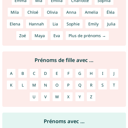
Emma
Mia
Emilia
Charlotte
Sophia
Mila
Chloé
Olivia
Anna
Amelia
Éléa
Elena
Hannah
Lia
Sophie
Emily
Julia
Zoé
Maya
Eva
Plus de prénoms →
Prénoms de fille avec ...
A
B
C
D
E
F
G
H
I
J
K
L
M
N
O
P
Q
R
S
T
U
V
W
X
Y
Z
Prénoms avec ...