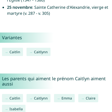
l'Église (1347 - 1380)
25 novembre
: Sainte Catherine d'Alexandrie, vierge et
martyre (v. 287 - v. 305)
Variantes
Caitlin
Caitlynn
Les parents qui aiment le prénom Caitlyn aiment
aussi
Caitlin
Caitlynn
Emma
Claire
Isabella