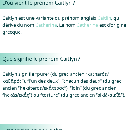
D’où vient le prénom Caitlyn ?
Caitlyn est une variante du prénom anglais
Caitlin
, qui
dérive du nom
Catherine
. Le nom
Catherine
est d’origine
grecque.
Que signifie le prénom Caitlyn ?
Caitlyn signifie “pure” (du grec ancien “katharós/
κᾰθᾰρός”), “l’un des deux”, “chacun des deux” (du grec
ancien “hekáteros/ἑκᾰ́τερος”), “loin” (du grec ancien
“hekás/ἑκᾰ́ς”) ou “torture” (du grec ancien “aikíā/αἰκῐ́ᾱ”).