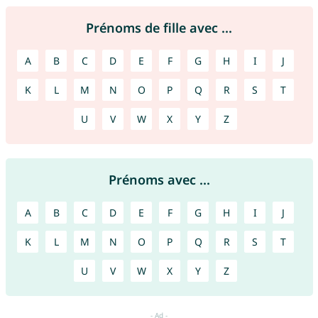
Prénoms de fille avec ...
A
B
C
D
E
F
G
H
I
J
K
L
M
N
O
P
Q
R
S
T
U
V
W
X
Y
Z
Prénoms avec ...
A
B
C
D
E
F
G
H
I
J
K
L
M
N
O
P
Q
R
S
T
U
V
W
X
Y
Z