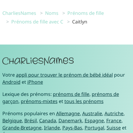
CharliesNames
Noms
Prénoms de fille
Prénoms de fille avec C
Caitlyn
Votre
appli pour trouver le prénom de bébé idéal
pour
Android
et
iPhone
Lexique des prénoms:
prénoms de fille
,
prénoms de
garçon
,
prénoms-mixtes
et
tous les prénoms
Prénoms populaires en
Allemagne
,
Australie
,
Autriche
,
Belgique
,
Brésil
,
Canada
,
Danemark
,
Espagne
,
France
,
Grande-Bretagne
,
Irlande
,
Pays-Bas
,
Portugal
,
Suisse
et