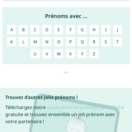
Prénoms avec ...
A
B
C
D
E
F
G
H
I
J
K
L
M
N
O
P
Q
R
S
T
U
V
W
X
Y
Z
Trouvez d’autres jolis prénoms !
Téléchargez notre
application de prénoms pour bébé
gratuite et trouvez ensemble un joli prénom avec
votre partenaire !