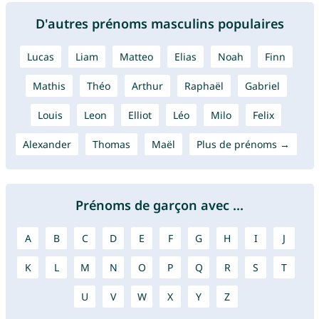
D'autres prénoms masculins populaires
Lucas
Liam
Matteo
Elias
Noah
Finn
Mathis
Théo
Arthur
Raphaël
Gabriel
Louis
Leon
Elliot
Léo
Milo
Felix
Alexander
Thomas
Maël
Plus de prénoms →
Prénoms de garçon avec ...
A
B
C
D
E
F
G
H
I
J
K
L
M
N
O
P
Q
R
S
T
U
V
W
X
Y
Z