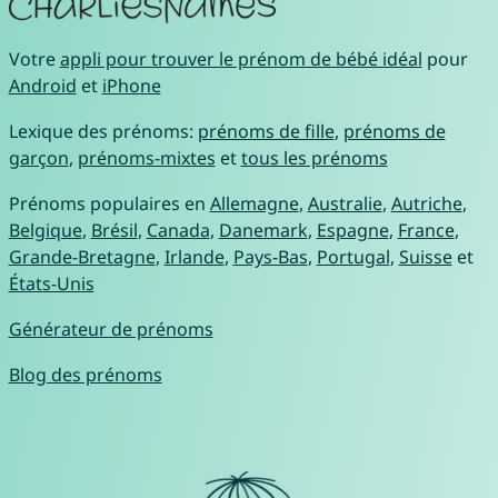
Votre
appli pour trouver le prénom de bébé idéal
pour
Android
et
iPhone
Lexique des prénoms:
prénoms de fille
,
prénoms de
garçon
,
prénoms-mixtes
et
tous les prénoms
Prénoms populaires en
Allemagne
,
Australie
,
Autriche
,
Belgique
,
Brésil
,
Canada
,
Danemark
,
Espagne
,
France
,
Grande-Bretagne
,
Irlande
,
Pays-Bas
,
Portugal
,
Suisse
et
États-Unis
Générateur de prénoms
Blog des prénoms