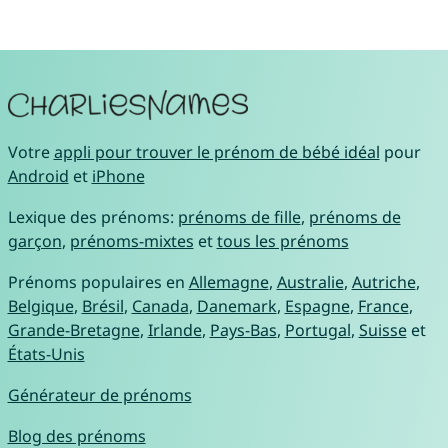
Votre
appli pour trouver le prénom de bébé idéal
pour
Android
et
iPhone
Lexique des prénoms:
prénoms de fille
,
prénoms de
garçon
,
prénoms-mixtes
et
tous les prénoms
Prénoms populaires en
Allemagne
,
Australie
,
Autriche
,
Belgique
,
Brésil
,
Canada
,
Danemark
,
Espagne
,
France
,
Grande-Bretagne
,
Irlande
,
Pays-Bas
,
Portugal
,
Suisse
et
États-Unis
Générateur de prénoms
Blog des prénoms