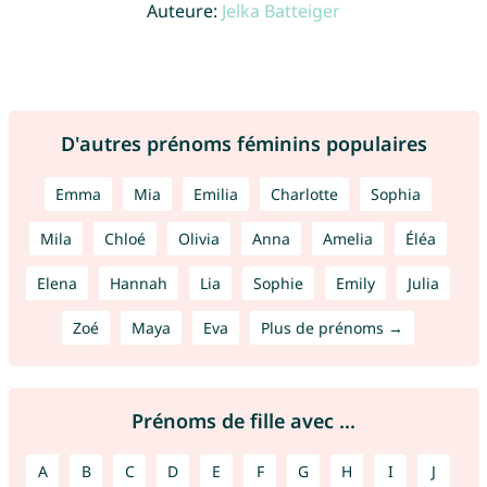
Auteure:
Jelka Batteiger
D'autres prénoms féminins populaires
Emma
Mia
Emilia
Charlotte
Sophia
Mila
Chloé
Olivia
Anna
Amelia
Éléa
Elena
Hannah
Lia
Sophie
Emily
Julia
Zoé
Maya
Eva
Plus de prénoms →
Prénoms de fille avec ...
A
B
C
D
E
F
G
H
I
J