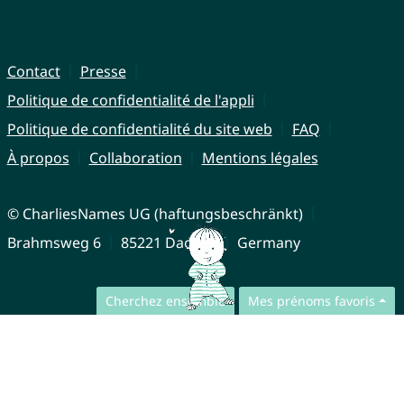
Contact
Presse
Politique de confidentialité de l'appli
Politique de confidentialité du site web
FAQ
À propos
Collaboration
Mentions légales
© CharliesNames UG (haftungsbeschränkt)
Brahmsweg 6
85221 Dachau
Germany
Cherchez ensemble
Mes prénoms favoris