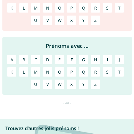
K
L
M
N
O
P
Q
R
S
T
U
V
W
X
Y
Z
Prénoms avec ...
A
B
C
D
E
F
G
H
I
J
K
L
M
N
O
P
Q
R
S
T
U
V
W
X
Y
Z
Trouvez d’autres jolis prénoms !