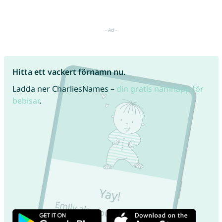
Hitta ett vackert förnamn nu.
Ladda ner CharliesNames –
din gratis namnapp för
bebisar
.