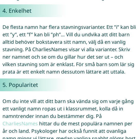
4. Enkelhet
De flesta namn har flera stavningsvarianter. Ett ”i” kan bli
ett ”y”, ett ”f” kan bli ”ph”… Vill du undvika att ditt barn
alltid behöver bokstavera sitt namn, välj då en vanlig
stavning. På CharliesNames visar vi alla varianter. Skriv
ner namnet och se om du gillar hur det ser ut – och
vilken stavning som är enklast. För små barn som lär sig
prata är ett enkelt namn dessutom lättare att uttala.
5. Popularitet
Om du inte vill att ditt barn ska vända sig om varje gång
ett vanligt namn ropas ut i klassrummet, kolla då in
namntrender innan du bestämmer dig. På
CharliesNames
hittar du de mest populära namnen per
år och land. Psykologer har också funnit att ovanliga
namn minns vi lättare, medan vanliga snabbt glöms bort.