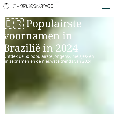
🇧🇷 Populairste
voornamen in
Brazilië in 2024
Ontdek de 50 populairste jongens-, meisjes- en
unisexnamen en de nieuwste trends van 2024