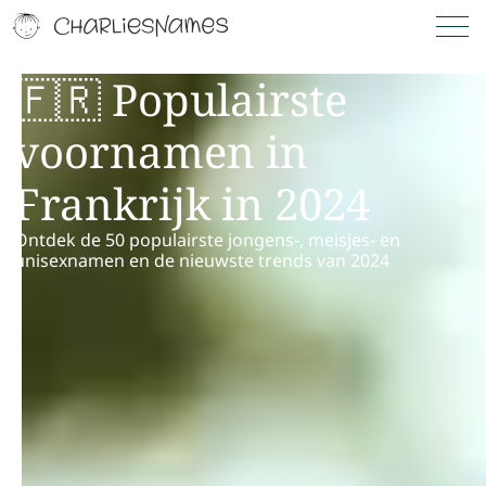
🇫🇷 Populairste
voornamen in
Frankrijk in 2024
Ontdek de 50 populairste jongens-, meisjes- en
unisexnamen en de nieuwste trends van 2024