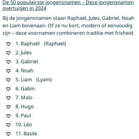
De 50 populairste jongensnamen – Deze jongensnamen
overtuigen in 2024
Bij de jongensnamen staan Raphaël, Jules, Gabriel, Noah
en Liam bovenaan. Of ze nu kort, modern of eenvoudig
zijn – deze voornamen combineren traditie met frisheid.
1.
Raphaël
(Raphael)
2.
Jules
3.
Gabriel
4.
Noah
5.
Liam
(Lyam)
6.
Gabin
7.
Malo
8.
Hugo
9.
Paul
10.
Léo
11.
Basile