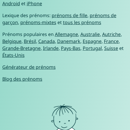
Android
et
iPhone
Lexique des prénoms:
prénoms de fille
,
prénoms de
garçon
,
prénoms-mixtes
et
tous les prénoms
Prénoms populaires en
Allemagne
,
Australie
,
Autriche
,
Belgique
,
Brésil
,
Canada
,
Danemark
,
Espagne
,
France
,
Grande-Bretagne
,
Irlande
,
Pays-Bas
,
Portugal
,
Suisse
et
États-Unis
Générateur de prénoms
Blog des prénoms