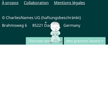
À propos
Collaboration
Mentions légales
© CharliesNames UG (haftungsbeschränkt)
Brahmsweg 6
85221 Dachau
Germany
Cherchez ensemble
Mes prénoms favoris