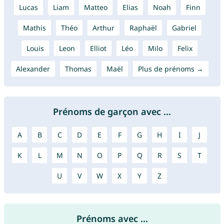
Lucas
Liam
Matteo
Elias
Noah
Finn
Mathis
Théo
Arthur
Raphaël
Gabriel
Louis
Leon
Elliot
Léo
Milo
Felix
Alexander
Thomas
Maël
Plus de prénoms →
Prénoms de garçon avec ...
A
B
C
D
E
F
G
H
I
J
K
L
M
N
O
P
Q
R
S
T
U
V
W
X
Y
Z
Prénoms avec ...