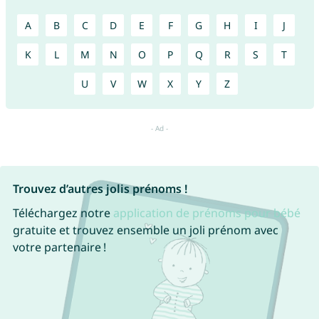
A
B
C
D
E
F
G
H
I
J
K
L
M
N
O
P
Q
R
S
T
U
V
W
X
Y
Z
Trouvez d’autres jolis prénoms !
Téléchargez notre
application de prénoms pour bébé
gratuite et trouvez ensemble un joli prénom avec
votre partenaire !