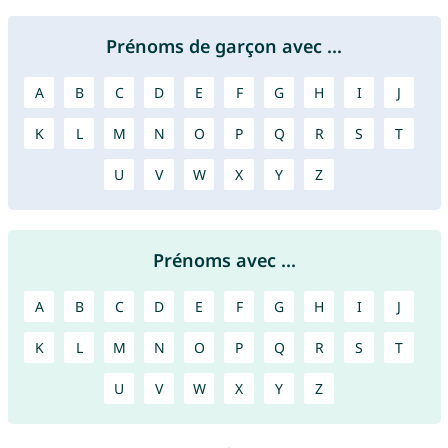
Prénoms de garçon avec ...
A
B
C
D
E
F
G
H
I
J
K
L
M
N
O
P
Q
R
S
T
U
V
W
X
Y
Z
Prénoms avec ...
A
B
C
D
E
F
G
H
I
J
K
L
M
N
O
P
Q
R
S
T
U
V
W
X
Y
Z