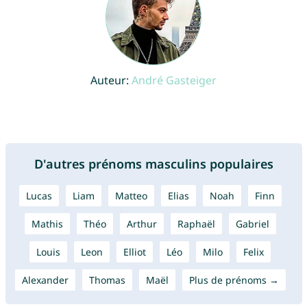
Auteur:
André Gasteiger
D'autres prénoms masculins populaires
Lucas
Liam
Matteo
Elias
Noah
Finn
Mathis
Théo
Arthur
Raphaël
Gabriel
Louis
Leon
Elliot
Léo
Milo
Felix
Alexander
Thomas
Maël
Plus de prénoms →