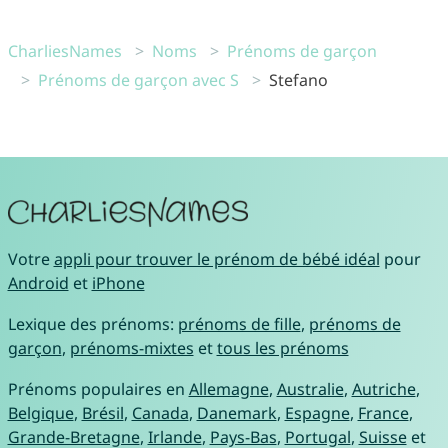
CharliesNames
Noms
Prénoms de garçon
Prénoms de garçon avec S
Stefano
Votre
appli pour trouver le prénom de bébé idéal
pour
Android
et
iPhone
Lexique des prénoms:
prénoms de fille
,
prénoms de
garçon
,
prénoms-mixtes
et
tous les prénoms
Prénoms populaires en
Allemagne
,
Australie
,
Autriche
,
Belgique
,
Brésil
,
Canada
,
Danemark
,
Espagne
,
France
,
Grande-Bretagne
,
Irlande
,
Pays-Bas
,
Portugal
,
Suisse
et