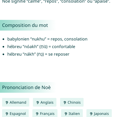
Noè signifie “calme”, “repos”, “consolation” ou “apaisé”.
Composition du mot
babylonien “nukhu” = repos, consolation
hébreu “nóakh” (נוֹחַ) = confortable
hébreu “nákh” (נָח) = se reposer
Prononciation de Noè
Allemand
Anglais
Chinois
Espagnol
Français
Italien
Japonais