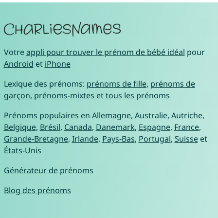
Votre
appli pour trouver le prénom de bébé idéal
pour
Android
et
iPhone
Lexique des prénoms:
prénoms de fille
,
prénoms de
garçon
,
prénoms-mixtes
et
tous les prénoms
Prénoms populaires en
Allemagne
,
Australie
,
Autriche
,
Belgique
,
Brésil
,
Canada
,
Danemark
,
Espagne
,
France
,
Grande-Bretagne
,
Irlande
,
Pays-Bas
,
Portugal
,
Suisse
et
États-Unis
Générateur de prénoms
Blog des prénoms