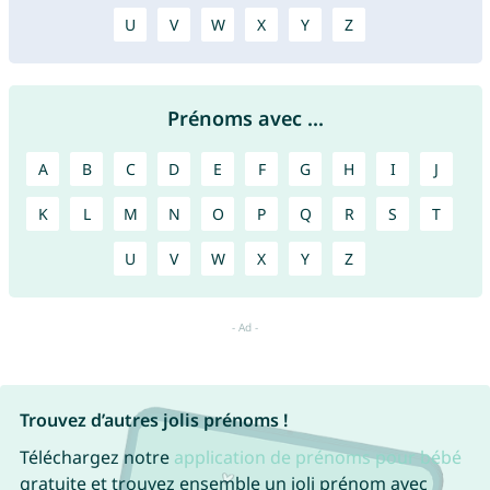
U
V
W
X
Y
Z
Prénoms avec ...
A
B
C
D
E
F
G
H
I
J
K
L
M
N
O
P
Q
R
S
T
U
V
W
X
Y
Z
Trouvez d’autres jolis prénoms !
Téléchargez notre
application de prénoms pour bébé
gratuite et trouvez ensemble un joli prénom avec