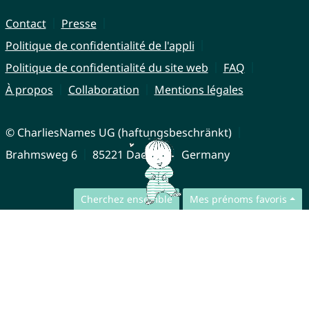
Contact
Presse
Politique de confidentialité de l'appli
Politique de confidentialité du site web
FAQ
À propos
Collaboration
Mentions légales
© CharliesNames UG (haftungsbeschränkt)
Brahmsweg 6
85221 Dachau
Germany
Cherchez ensemble
Mes prénoms favoris