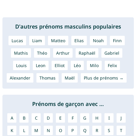
D'autres prénoms masculins populaires
Lucas
Liam
Matteo
Elias
Noah
Finn
Mathis
Théo
Arthur
Raphaël
Gabriel
Louis
Leon
Elliot
Léo
Milo
Felix
Alexander
Thomas
Maël
Plus de prénoms →
Prénoms de garçon avec ...
A
B
C
D
E
F
G
H
I
J
K
L
M
N
O
P
Q
R
S
T