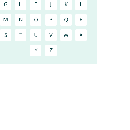
G
H
I
J
K
L
M
N
O
P
Q
R
S
T
U
V
W
X
Y
Z