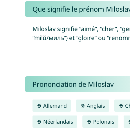
Que signifie le prénom Miloslav
Miloslav signifie “aimé”, “cher”, “g
“milŭ/милъ”) et “gloire” ou “renom
Prononciation de Miloslav
Allemand
Anglais
Ch
Néerlandais
Polonais