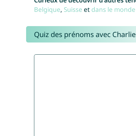
Curieux de découvrir d'autres te
Belgique
,
Suisse
et
dans le monde 
Quiz des prénoms avec Charli