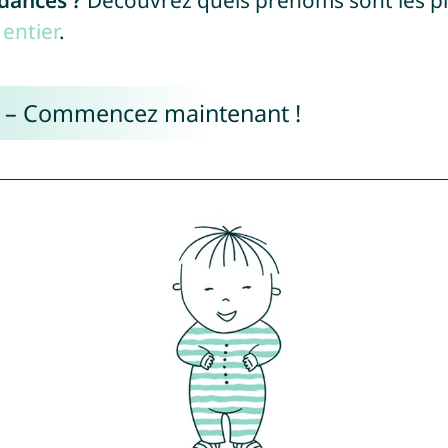
ndances ?
Découvrez quels prénoms sont les p
entier
.
e – Commencez maintenant !