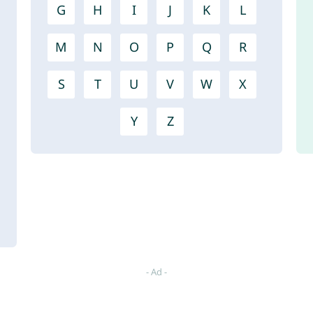
G
H
I
J
K
L
M
N
O
P
Q
R
S
T
U
V
W
X
Y
Z