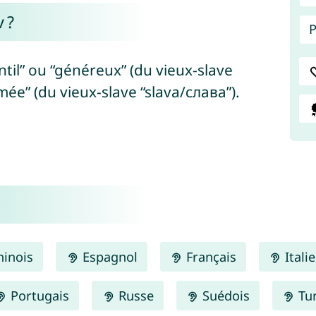
 ?
P
entil” ou “généreux” (du vieux-slave
mée” (du vieux-slave “slava/слава”).
inois
Espagnol
Français
Itali
Portugais
Russe
Suédois
Tu