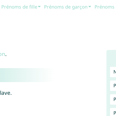
Prénoms de fille
Prénoms de garçon
Prénoms 
on
.
P
lave.
P
P