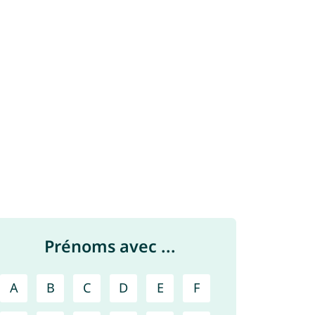
Prénoms avec ...
A
B
C
D
E
F