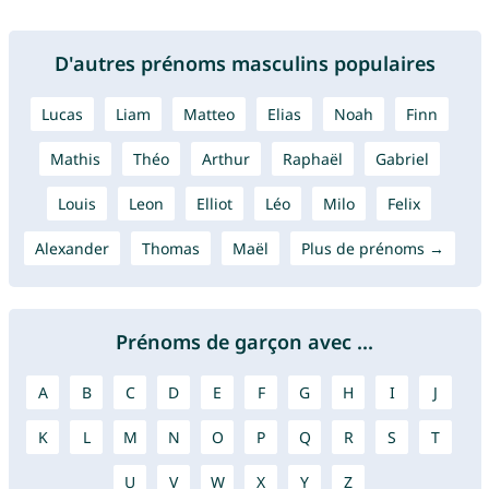
D'autres prénoms masculins populaires
Lucas
Liam
Matteo
Elias
Noah
Finn
Mathis
Théo
Arthur
Raphaël
Gabriel
Louis
Leon
Elliot
Léo
Milo
Felix
Alexander
Thomas
Maël
Plus de prénoms →
Prénoms de garçon avec ...
A
B
C
D
E
F
G
H
I
J
K
L
M
N
O
P
Q
R
S
T
U
V
W
X
Y
Z