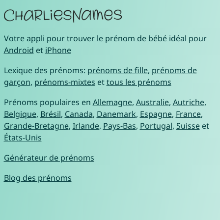
Votre
appli pour trouver le prénom de bébé idéal
pour
Android
et
iPhone
Lexique des prénoms:
prénoms de fille
,
prénoms de
garçon
,
prénoms-mixtes
et
tous les prénoms
Prénoms populaires en
Allemagne
,
Australie
,
Autriche
,
Belgique
,
Brésil
,
Canada
,
Danemark
,
Espagne
,
France
,
Grande-Bretagne
,
Irlande
,
Pays-Bas
,
Portugal
,
Suisse
et
États-Unis
Générateur de prénoms
Blog des prénoms