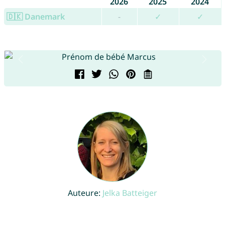
2026
2025
2024
🇩🇰 Danemark
-
✓
✓
Auteure:
Jelka Batteiger