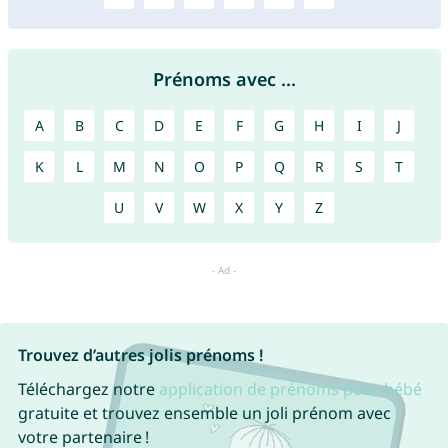
Prénoms avec ...
A
B
C
D
E
F
G
H
I
J
K
L
M
N
O
P
Q
R
S
T
U
V
W
X
Y
Z
Trouvez d’autres jolis prénoms !
Téléchargez notre
application de prénoms pour bébé
gratuite et trouvez ensemble un joli prénom avec
votre partenaire !