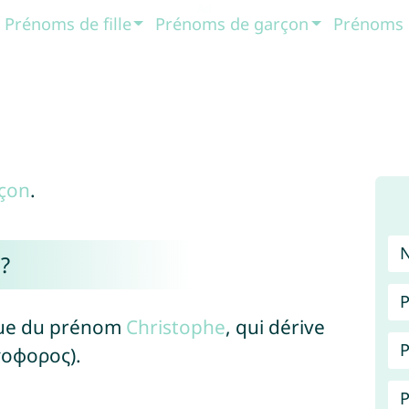
Prénoms de fille
Prénoms de garçon
Prénoms 
çon
.
 ?
P
ique du prénom
Christophe
, qui dérive
P
τοφορος).
P