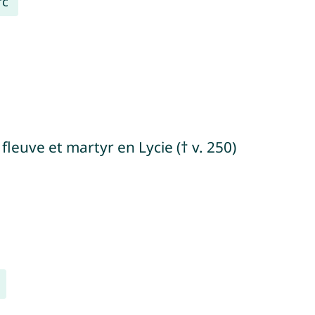
rc
fleuve et martyr en Lycie († v. 250)