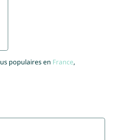
lus populaires en
France
,