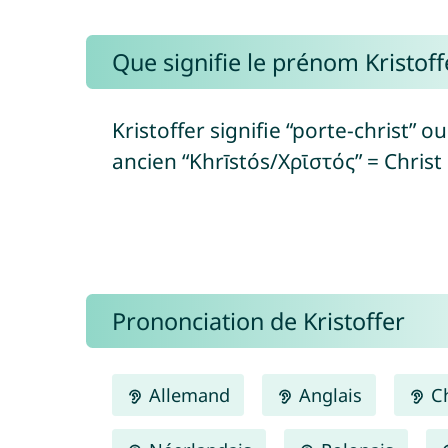
Que signifie le prénom Kristoff
Kristoffer signifie “porte-christ” ou
ancien “Khrīstós/Χρῑστός” = Christ 
Prononciation de Kristoffer
Allemand
Anglais
Ch