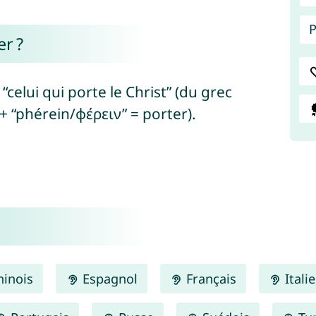
P
er ?
 “celui qui porte le Christ” (du grec
+ “phérein/φέρειν” = porter).
inois
Espagnol
Français
Itali